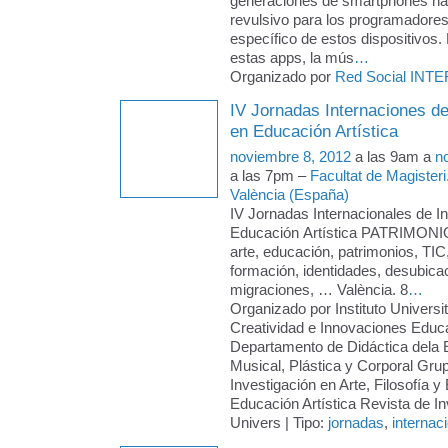
generaciones de smartphones ha
revulsivo para los programadores
específico de estos dispositivos
estas apps, la mús
…
Organizado por
Red Social INTE
IV Jornadas Internaciones de
en Educación Artística
noviembre 8, 2012
a las 9am a
n
a las 7pm –
Facultat de Magisteri
València (España)
IV Jornadas Internacionales de I
Educación Artística PATRIMO
arte, educación, patrimonios, TI
formación, identidades, desubica
migraciones, … València. 8
…
Organizado por Instituto Universit
Creatividad e Innovaciones Educ
Departamento de Didáctica dela 
Musical, Plástica y Corporal G
Investigación en Arte, Filosofía 
Educación Artística Revista de In
Univers | Tipo:
jornadas
,
internac