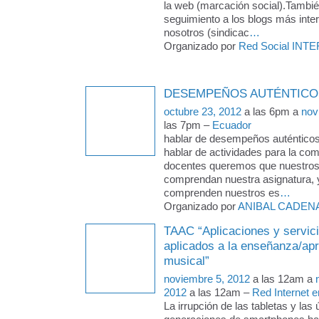
la web (marcación social).Tambi
seguimiento a los blogs más inte
nosotros (sindicac
…
Organizado por
Red Social INTE
DESEMPEÑOS AUTÉNTICO
octubre 23, 2012
a las 6pm a
nov
las 7pm –
Ecuador
hablar de desempeños auténtico
hablar de actividades para la c
docentes queremos que nuestros
comprendan nuestra asignatura, 
comprenden nuestros es
…
Organizado por
ANIBAL CADEN
TAAC “Aplicaciones y servic
aplicados a la enseñanza/apr
musical”
noviembre 5, 2012
a las 12am a
2012
a las 12am –
Red Internet e
La irrupción de las tabletas y las 