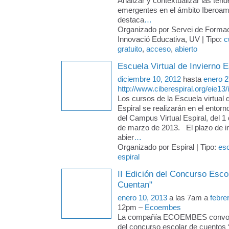
Analizar y contextualizar las ten
emergentes en el ámbito Iberoam
destaca
…
Organizado por Servei de Formac
Innovació Educativa, UV | Tipo:
c
gratuito
,
acceso
,
abierto
Escuela Virtual de Invierno E
diciembre 10, 2012
hasta
enero 2
http://www.ciberespiral.org/eie13/
Los cursos de la Escuela virtual 
Espiral se realizarán en el entorno
del Campus Virtual Espiral, del 1 
de marzo de 2013. El plazo de in
abier
…
Organizado por Espiral | Tipo:
es
espiral
II Edición del Concurso Esco
Cuentan"
enero 10, 2013
a las 7am a
febre
12pm –
Ecoembes
La compañía ECOEMBES convoca 
del concurso escolar de cuentos 