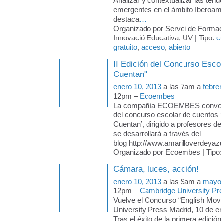
Analizar y contextualizar las ten
emergentes en el ámbito Iberoam
destaca
…
Organizado por Servei de Formac
Innovació Educativa, UV | Tipo:
c
gratuito
,
acceso
,
abierto
II Edición del Concurso Esco
Cuentan"
enero 10, 2013
a las 7am a
febre
12pm –
Ecoembes
La compañía ECOEMBES convoca 
del concurso escolar de cuentos 
Cuentan’, dirigido a profesores d
se desarrollará a través del
blog http://www.amarilloverdeyaz
Organizado por Ecoembes | Tipo
Cámara, luces, acción!
enero 10, 2013
a las 9am a
mayo
12pm –
Cambridge University Pr
Vuelve el Concurso “English Mov
University Press Madrid, 10 de e
Tras el éxito de la primera edici