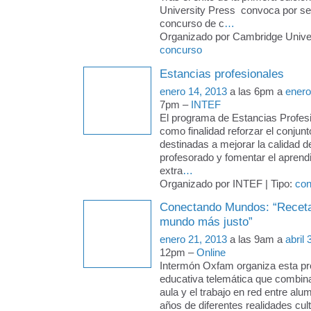
University Press convoca por se
concurso de c
…
Organizado por Cambridge Univers
concurso
Estancias profesionales
enero 14, 2013
a las 6pm a
enero
7pm –
INTEF
El programa de Estancias Profesi
como finalidad reforzar el conjun
destinadas a mejorar la calidad d
profesorado y fomentar el aprend
extra
…
Organizado por INTEF | Tipo:
con
Conectando Mundos: “Receta
mundo más justo”
enero 21, 2013
a las 9am a
abril
12pm –
Online
Intermón Oxfam organiza esta p
educativa telemática que combina 
aula y el trabajo en red entre al
años de diferentes realidades cult