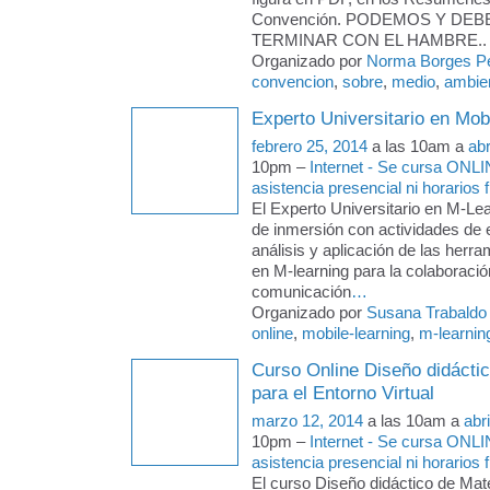
Convención. PODEMOS Y DE
TERMINAR CON EL HAMBRE..
Organizado por
Norma Borges P
convencion
,
sobre
,
medio
,
ambien
Experto Universitario en Mob
febrero 25, 2014
a las 10am a
abr
10pm –
Internet - Se cursa ONLI
asistencia presencial ni horarios f
El Experto Universitario en M-Le
de inmersión con actividades de 
análisis y aplicación de las herra
en M-learning para la colaboració
comunicación
…
Organizado por
Susana Trabaldo
online
,
mobile-learning
,
m-learnin
Curso Online Diseño didáctic
para el Entorno Virtual
marzo 12, 2014
a las 10am a
abr
10pm –
Internet - Se cursa ONLI
asistencia presencial ni horarios f
El curso Diseño didáctico de Mate