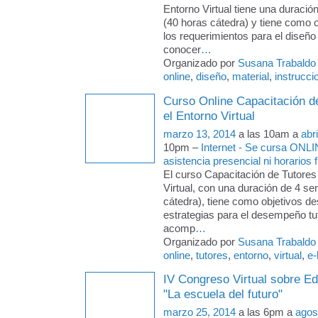
Entorno Virtual tiene una duraci
(40 horas cátedra) y tiene como 
los requerimientos para el diseño
conocer
…
Organizado por
Susana Trabaldo
online
,
diseño
,
material
,
instrucci
Curso Online Capacitación d
el Entorno Virtual
marzo 13, 2014
a las 10am a
abr
10pm –
Internet - Se cursa ONLI
asistencia presencial ni horarios f
El curso Capacitación de Tutores
Virtual, con una duración de 4 s
cátedra), tiene como objetivos des
estrategias para el desempeño tut
acomp
…
Organizado por
Susana Trabaldo
online
,
tutores
,
entorno
,
virtual
,
e-
IV Congreso Virtual sobre E
"La escuela del futuro"
marzo 25, 2014
a las 6pm a
agos