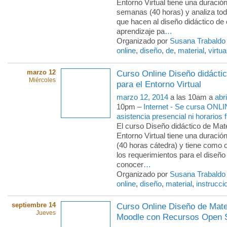
Entorno Virtual tiene una duració
semanas (40 horas) y analiza to
que hacen al diseño didáctico de 
aprendizaje pa
…
Organizado por
Susana Trabaldo
online
,
diseño
,
de
,
material
,
virtua
marzo 12
Curso Online Diseño didáctic
Miércoles
para el Entorno Virtual
marzo 12, 2014
a las 10am a
abr
10pm –
Internet - Se cursa ONLI
asistencia presencial ni horarios f
El curso Diseño didáctico de Mate
Entorno Virtual tiene una duraci
(40 horas cátedra) y tiene como 
los requerimientos para el diseño
conocer
…
Organizado por
Susana Trabaldo
online
,
diseño
,
material
,
instrucci
septiembre 14
Curso Online Diseño de Mate
Jueves
Moodle con Recursos Open S