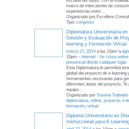
escuela del futuro" con la finalida
marco de intercambio de conocim
experiencias entre
…
Organizado por Excellere Consult
Tipo:
congreso
Diplomatura Universitaria en
Gestión y Evaluación de Pro
learning y Formación Virtual
marzo 27, 2014
a las 10am a
ago
10pm –
Internet - Se cursa online
presencial desde cualquier lugar
Esta Diplomatura te permitirá ten
global del proyecto de e-learning 
herramientas necesarias para ges
diferentes áreas del proyecto. Te p
equipo
…
Organizado por
Susana Trabaldo
diplomatura
,
online
,
proyecto
,
e-l
formación
,
virtual
Diploma Universitario en Dis
Instruccional para E-Learnin
abril 22, 2014
a las 10am a
agost