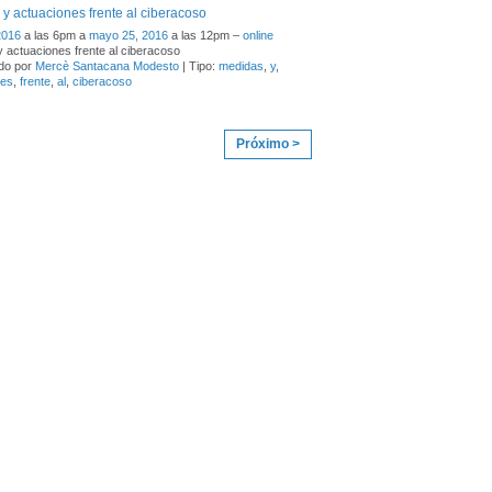
y actuaciones frente al ciberacoso
2016
a las 6pm a
mayo 25, 2016
a las 12pm –
online
 actuaciones frente al ciberacoso
do por
Mercè Santacana Modesto
| Tipo:
medidas
,
y
,
nes
,
frente
,
al
,
ciberacoso
Próximo >