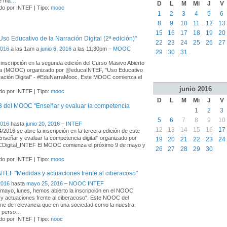
e ma
…
D
L
M
Mi
J
V
do por INTEF | Tipo:
mooc
1
2
3
4
5
6
8
9
10
11
12
13
15
16
17
18
19
20
o Educativo de la Narración Digital (2ª edición)"
22
23
24
25
26
27
2016
a las 1am a
junio 6, 2016
a las 11:30pm –
MOOC
29
30
31
a inscripción en la segunda edición del Curso Masivo Abierto
ea (MOOC) organizado por @educaINTEF, "Uso Educativo
ración Digital" - #EduNarraMooc. Este MOOC comienza el
junio
2016
do por INTEF | Tipo:
mooc
D
L
M
Mi
J
V
3 del MOOC "Enseñar y evaluar la competencia
1
2
3
5
6
7
8
9
10
2016
hasta
junio 20, 2016
–
INTEF
12
13
14
15
16
17
/2016 se abre la inscripción en la tercera edición de este
eñar y evaluar la competencia digital" organizado por
19
20
21
22
23
24
CDigital_INTEF El MOOC comienza el próximo 9 de mayo y
26
27
28
29
30
do por INTEF | Tipo:
mooc
EF "Medidas y actuaciones frente al ciberacoso"
2016
hasta
mayo 25, 2016
–
NOOC INTEF
mayo, lunes, hemos abierto la inscripción en el NOOC
y actuaciones frente al ciberacoso“. Este NOOC del
e de relevancia que en una sociedad como la nuestra,
 perso
…
do por INTEF | Tipo:
nooc