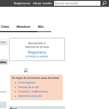
Registrarse
Iniciar sesión
l docente para una educación del siglo XXI
Chats
Miembros
Más
regar
Bienvenido a
Internet en el Aula
Registrarse
o
Inicia la sesión
ntos
Un lugar de encuentro para docentes
Cómo ingresar
Normas de la red
Contacto y notificaciones
 todos
Aprovecha esta red