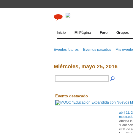
Inicio
Mi Página
Foro
Grupos
Eventos futuros
Eventos pasados
Mis event
Miércoles, mayo 25, 2016
Evento destacado
abril 11, 
mooc.edu
Abierta l
"Educaci
el 11 de 