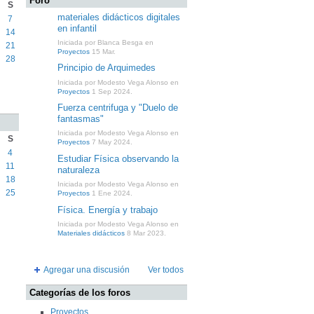
Foro
S
materiales didácticos digitales
7
en infantil
14
Iniciada por Blanca Besga en
21
Proyectos
15 Mar.
28
Principio de Arquimedes
Iniciada por Modesto Vega Alonso en
Proyectos
1 Sep 2024.
Fuerza centrifuga y "Duelo de
fantasmas"
Iniciada por Modesto Vega Alonso en
S
Proyectos
7 May 2024.
4
Estudiar Física observando la
11
naturaleza
18
Iniciada por Modesto Vega Alonso en
25
Proyectos
1 Ene 2024.
Física. Energía y trabajo
Iniciada por Modesto Vega Alonso en
Materiales didácticos
8 Mar 2023.
Agregar una discusión
Ver todos
Categorías de los foros
Proyectos