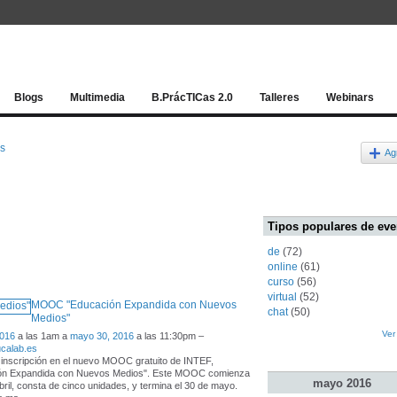
Red socia
Blogs
Multimedia
B.PrácTICas 2.0
Talleres
Webinars
os
Ag
Tipos populares de eve
de
(72)
online
(61)
curso
(56)
virtual
(52)
MOOC "Educación Expandida con Nuevos
chat
(50)
Medios"
Ver
2016
a las 1am a
mayo 30, 2016
a las 11:30pm –
calab.es
a inscripción en el nuevo MOOC gratuito de INTEF,
ón Expandida con Nuevos Medios". Este MOOC comienza
mayo
2016
abril, consta de cinco unidades, y termina el 30 de mayo.