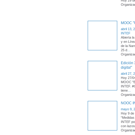
Hoy 29 d
Organiza
MOOC "Us
abril 13, 
INTEF
Abierta l
y en Lín
de la Nar
25 d
…
Organiza
Edición 
digital"
abril 27, 
Hoy 27/04
MOOC "Ens
INTEF. #
tiene
…
Organiza
NOOC INT
mayo 9, 
Hoy 9 de 
“Medidas 
INTEF pon
con lazos
Organiza