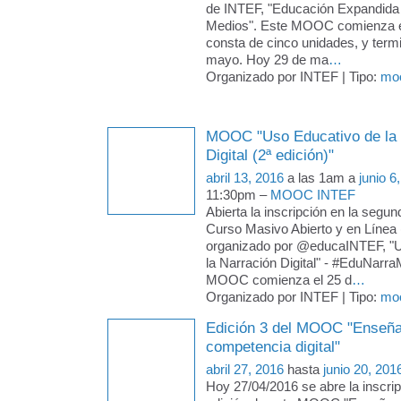
de INTEF, "Educación Expandid
Medios". Este MOOC comienza el 
consta de cinco unidades, y termi
mayo. Hoy 29 de ma
…
Organizado por INTEF | Tipo:
mo
MOOC "Uso Educativo de la 
Digital (2ª edición)"
abril 13, 2016
a las 1am a
junio 6
11:30pm –
MOOC INTEF
Abierta la inscripción en la segun
Curso Masivo Abierto y en Líne
organizado por @educaINTEF, "U
la Narración Digital" - #EduNarr
MOOC comienza el 25 d
…
Organizado por INTEF | Tipo:
mo
Edición 3 del MOOC "Enseñar
competencia digital"
abril 27, 2016
hasta
junio 20, 201
Hoy 27/04/2016 se abre la inscrip