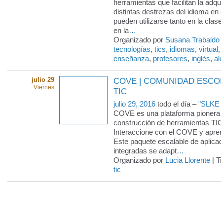
herramientas que facilitan la adqu
distintas destrezas del idioma en
pueden utilizarse tanto en la cla
en la
…
Organizado por
Susana Trabaldo
tecnologías
,
tics
,
idiomas
,
virtual
enseñanza
,
profesores
,
inglés
,
a
julio 29
COVE | COMUNIDAD ESCO
Viernes
TIC
julio 29, 2016
todo el día –
"SLKE 
COVE es una plataforma pionera 
construcción de herramientas TI
Interaccione con el COVE y aprend
Este paquete escalable de aplica
integradas se adapt
…
Organizado por
Lucia Llorente
| T
tic