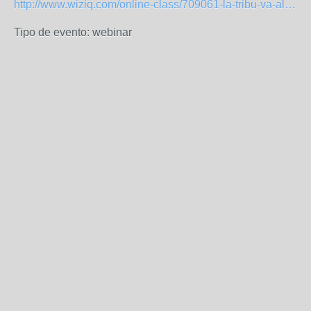
http://www.wiziq.com/online-class/709061-la-tribu-va-al-cine-y-se-emociona
Tipo de evento: webinar