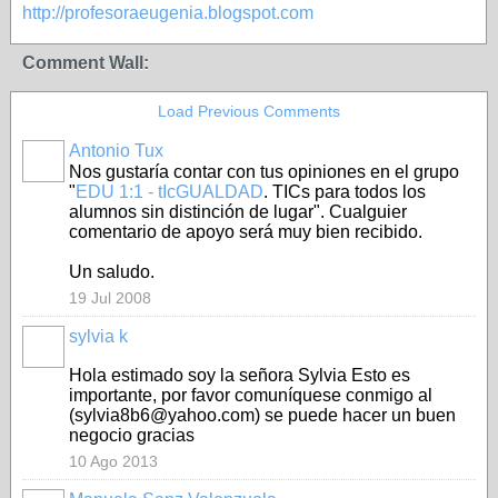
http://profesoraeugenia.blogspot.com
Comment Wall:
Load Previous Comments
Antonio Tux
Nos gustaría contar con tus opiniones en el grupo
"
EDU 1:1 - tIcGUALDAD
. TICs para todos los
alumnos sin distinción de lugar". Cualguier
comentario de apoyo será muy bien recibido.
Un saludo.
19 Jul 2008
sylvia k
Hola estimado
soy
la señora
Sylvia
Esto es
importante
, por favor
comuníquese conmigo al
(
sylvia8b6@yahoo.com
)
se
puede
hacer un buen
negocio
gracias
10 Ago 2013