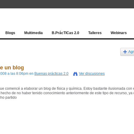
Red socia
Blogs
Multimedia
B.PrácTICas 2.0
Talleres
Webinars
Agr
de un blog
 2008 a las 8:06pm en
Buenas prácticas 2.0
Ver discusiones
 comencé a elaborar un blog de física y química. Estoy bastante ilusionada con 
hecho de no haber tenido conocimiento anteriormente de este tipo de recurso, ya
cho partido