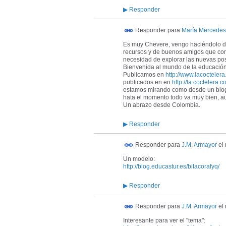
▶
Responder
Responder para
María Mercede
Es muy Chevere, vengo haciéndolo des
recursos y de buenos amigos que com
necesidad de explorar las nuevas posi
Bienvenida al mundo de la educació
Publicamos en
http://www.lacoctele
publicados en en
http://la coctelera.
estamos mirando como desde un blog
hata el momento todo va muy bien, a
Un abrazo desde Colombia.
▶
Responder
Responder para
J.M. Armayor
el
Un modelo:
http://blog.educastur.es/bitacorafyq/
▶
Responder
Responder para
J.M. Armayor
el
Interesante para ver el "tema":