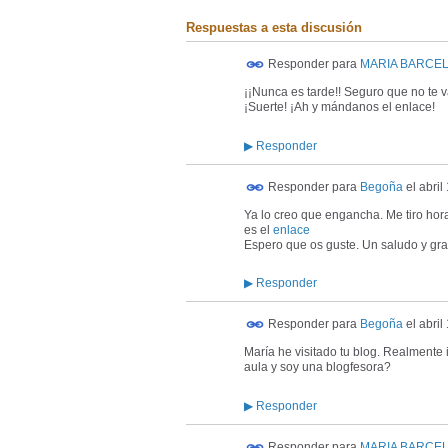
Respuestas a esta discusión
Responder para
MARIA BARCE
¡¡Nunca es tarde!! Seguro que no te v
¡Suerte! ¡Ah y mándanos el enlace!
▶
Responder
Responder para
Begoña
el
abril
Ya lo creo que engancha. Me tiro hor
es el
enlace
Espero que os guste. Un saludo y gra
▶
Responder
Responder para
Begoña
el
abril
María he visitado tu blog. Realmente 
aula y soy una blogfesora?
▶
Responder
Responder para
MARIA BARCE