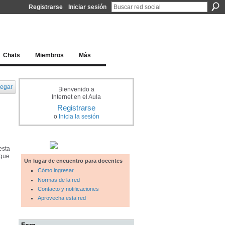
Registrarse
Iniciar sesión
l docente para una educación del siglo XXI
Chats
Miembros
Más
egar
Bienvenido a
Internet en el Aula
Registrarse
o
Inicia la sesión
esta
 que
Un lugar de encuentro para docentes
Cómo ingresar
Normas de la red
Contacto y notificaciones
Aprovecha esta red