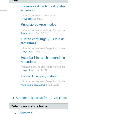
Foro
materiales didácticos digitales
en infantil
Iniciada por Blanca Besga en
Proyectos
15 Mar.
Principio de Arquimedes
Iniciada por Modesto Vega Alonso en
Proyectos
1 Sep 2024.
Fuerza centrifuga y "Duelo de
fantasmas"
Iniciada por Modesto Vega Alonso en
Proyectos
7 May 2024.
Estudiar Física observando la
naturaleza
Iniciada por Modesto Vega Alonso en
Proyectos
1 Ene 2024.
Física. Energía y trabajo
Iniciada por Modesto Vega Alonso en
Materiales didácticos
8 Mar 2023.
Agregar una discusión
Ver todos
Categorías de los foros
Proyectos