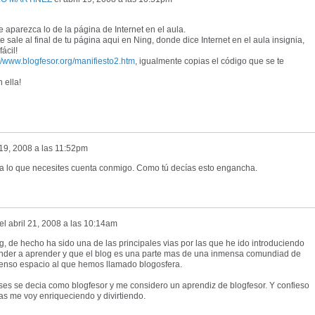
aparezca lo de la página de Internet en el aula.
e sale al final de tu página aqui en Ning, donde dice Internet en el aula insignia,
ácil!
://www.blogfesor.org/manifiesto2.htm
, igualmente copias el código que se te
 ella!
 19, 2008 a las 11:52pm
ra lo que necesites cuenta conmigo. Como tú decías esto engancha.
el
abril 21, 2008 a las 10:14am
 de hecho ha sido una de las principales vias por las que he ido introduciendo
prender a aprender y que el blog es una parte mas de una inmensa comundiad de
menso espacio al que hemos llamado blogosfera.
s se decia como blogfesor y me considero un aprendiz de blogfesor. Y confieso
s me voy enriqueciendo y divirtiendo.