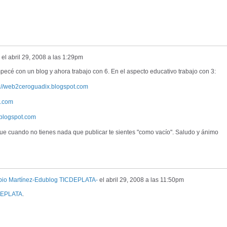
el
abril 29, 2008 a las 1:29pm
ecé con un blog y ahora trabajo con 6. En el aspecto educativo trabajo con 3:
p://web2ceroguadix.blogspot.com
t.com
o.blogspot.com
ue cuando no tienes nada que publicar te sientes "como vacío". Saludo y ánimo
bio Martínez-Edublog TICDEPLATA-
el
abril 29, 2008 a las 11:50pm
DEPLATA
.