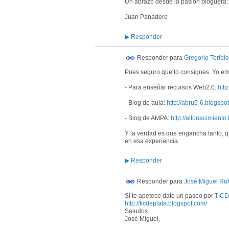
Un abrazo desde la pasion bloguera:
Juan Panadero
▶
Responder
Responder para
Gregorio Toribio
Pues seguro que lo consigues. Yo emp
- Para enseñar recursos Web2.0:
htt
- Blog de aula:
http://abru5-6.blogspo
- Blog de AMPA:
http://altonacimient
Y la verdad es que engancha tanto, q
en esa experiencia.
▶
Responder
Responder para
José Miguel Ru
Si te apetece date un paseo por
TIC
http://ticdeplata.blogspot.com/
Saludos.
José Miguel.