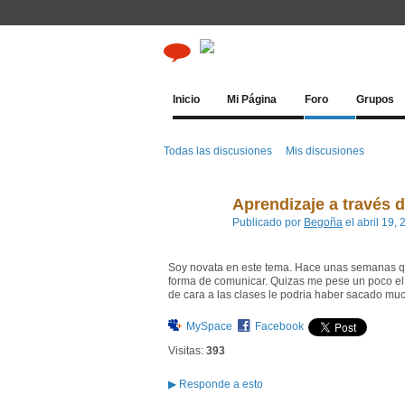
Inicio
Mi Página
Foro
Grupos
Todas las discusiones
Mis discusiones
Aprendizaje a través 
Publicado por
Begoña
el abril 19,
Soy novata en este tema. Hace unas semanas que
forma de comunicar. Quizas me pese un poco el 
de cara a las clases le podria haber sacado mu
MySpace
Facebook
Visitas:
393
▶
Responde a esto