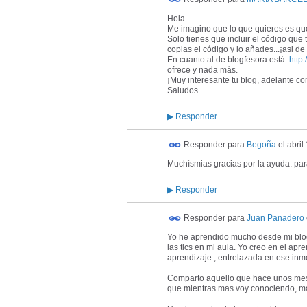
Hola
Me imagino que lo que quieres es que 
Solo tienes que incluir el código que t
copias el código y lo añades...¡asi de f
En cuanto al de blogfesora está:
http
ofrece y nada más.
¡Muy interesante tu blog, adelante con
Saludos
▶
Responder
Responder para
Begoña
el
abril
Muchísmias gracias por la ayuda. pa
▶
Responder
Responder para
Juan Panadero
Yo he aprendido mucho desde mi blog,
las tics en mi aula. Yo creo en el a
aprendizaje , entrelazada en ese in
Comparto aquello que hace unos mese
que mientras mas voy conociendo, ma