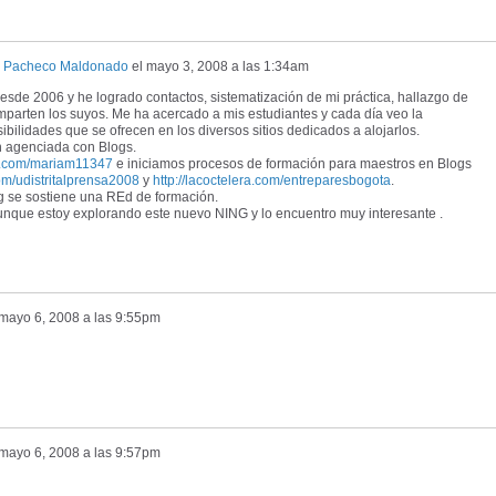
s Pacheco Maldonado
el
mayo 3, 2008 a las 1:34am
de 2006 y he logrado contactos, sistematización de mi práctica, hallazgo de
parten los suyos. Me ha acercado a mis estudiantes y cada día veo la
bilidades que se ofrecen en los diversos sitios dedicados a alojarlos.
n agenciada con Blogs.
ra.com/mariam11347
e iniciamos procesos de formación para maestros en Blogs
com/udistritalprensa2008
y
http://lacoctelera.com/entreparesbogota
.
 se sostiene una REd de formación.
unque estoy explorando este nuevo NING y lo encuentro muy interesante .
mayo 6, 2008 a las 9:55pm
mayo 6, 2008 a las 9:57pm