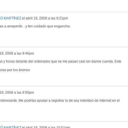
LÓ MARTÍNEZ
el
abril 19, 2008 a las 9:21pm
as a arrepentir... y ten cuidado que engancha.
 19, 2008 a las 9:46pm
as y horas delante del ordenador que se me pasan casi sin darme cuenta. Este
cias por los ánimos
 19, 2008 a las 9:50pm
interesante. Me podrías ayudar a registrar lo de soy miembro de internet en el
LÓ MARTÍNEZ
el
abril 19, 2008 a las 10:51pm