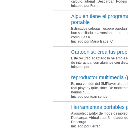
cálculo.Tutorial . Descargar. Podéis
Iniciado por Ferran
Alguien tiene el progra
portable
Estimados colegas, espero puedan
han solicitado esa version para que 
compu, es a…
Iniciado por María Isabel C
Cartoonist: crea tus pro
Este recurso adaptado lo he empleado
de interactuar con alumnos con disca
Iniciado por
reproductor multimedia (p
Es una versión del SMPlayer al que 
real player y quick time. De momento
hemos pu…
Iniciado por joan sentis
Herramientas portables 
Avogadro : Editor de modelos molecu
Descargar. Virtual Lab: Simulador de L
Descarga…
Iniciado por Ferran