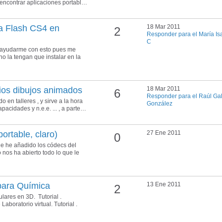
 encontrar aplicaciones portabl…
ma Flash CS4 en
18 Mar 2011
2
Responder para el María Is
C
 ayudarme con esto pues me
no la tengan que instalar en la
pios dibujos animados
18 Mar 2011
6
Responder para el Raúl Ga
 en talleres , y sirve a la hora
González
pacidades y n.e.e. ... , a parte…
ortable, claro)
27 Ene 2011
0
le he añadido los códecs del
 nos ha abierto todo lo que le
para Química
13 Ene 2011
2
lares en 3D. Tutorial .
aboratorio virtual. Tutorial .