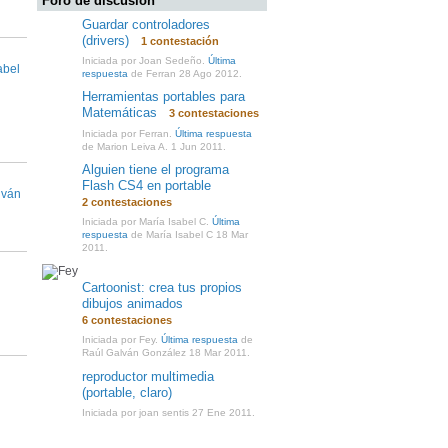
Foro de discusión
Guardar controladores
(drivers)
1 contestación
Iniciada por Joan Sedeño.
Última
abel
respuesta
de Ferran 28 Ago 2012.
Herramientas portables para
Matemáticas
3 contestaciones
Iniciada por Ferran.
Última respuesta
de Marion Leiva A. 1 Jun 2011.
Alguien tiene el programa
Flash CS4 en portable
lván
2 contestaciones
Iniciada por María Isabel C.
Última
respuesta
de María Isabel C 18 Mar
2011.
Cartoonist: crea tus propios
dibujos animados
6 contestaciones
Iniciada por Fey.
Última respuesta
de
Raúl Galván González 18 Mar 2011.
reproductor multimedia
(portable, claro)
Iniciada por joan sentis 27 Ene 2011.