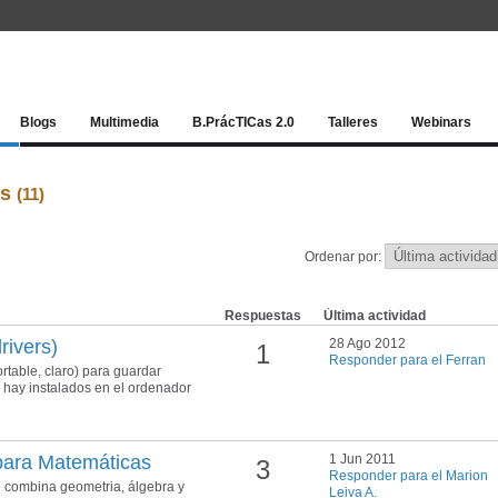
Red socia
Blogs
Multimedia
B.PrácTICas 2.0
Talleres
Webinars
es
(11)
Ordenar por:
Respuestas
Última actividad
rivers)
28 Ago 2012
1
Responder para el Ferran
rtable, claro) para guardar
e hay instalados en el ordenador
para Matemáticas
1 Jun 2011
3
Responder para el Marion
e combina geometria, álgebra y
Leiva A.