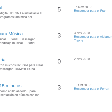
al
15 Nov 2010
5
Responder para el Fran
digital d'1 Gb. La instal.lació al
 programes una mica per
para Música
3 Nov 2010
3
Responder para el Alejandr
cal . Tutorial . Descargar
Tisone
ndizaje musical . Tutorial.
ria
2 Nov 2010
0
 con muchos recursos para crear
. Descargar TuxMath = Una
 15 minutos
19 Oct 2010
3
Responder para el Ferran
omo anillo al dedo... para
esentación en público con los