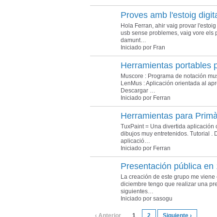
Proves amb l'estoig digit
Hola Ferran, ahir vaig provar l'estoig 
usb sense problemes, vaig vore els
damunt…
Iniciado por Fran
Herramientas portables 
Muscore : Programa de notación musi
LenMus : Aplicación orientada al apre
Descargar …
Iniciado por Ferran
Herramientas para Primà
TuxPaint = Una divertida aplicación
dibujos muy entretenidos. Tutorial 
aplicació…
Iniciado por Ferran
Presentación pública en
La creación de este grupo me viene c
diciembre tengo que realizar una pr
siguientes…
Iniciado por sasogu
‹ Anterior
1
2
Siguiente ›