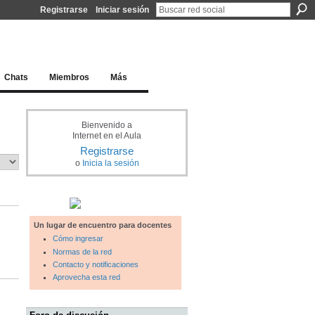
Registrarse
Iniciar sesión
l docente para una educación del siglo XXI
Chats
Miembros
Más
Bienvenido a
Internet en el Aula
Registrarse
o
Inicia la sesión
Un lugar de encuentro para docentes
Cómo ingresar
Normas de la red
Contacto y notificaciones
Aprovecha esta red