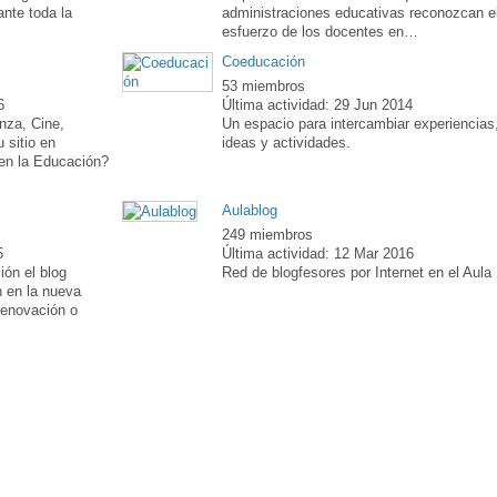
nte toda la
administraciones educativas reconozcan e
esfuerzo de los docentes en…
Coeducación
53 miembros
6
Última actividad: 29 Jun 2014
nza, Cine,
Un espacio para intercambiar experiencias
 sitio en
ideas y actividades.
 en la Educación?
…
Aulablog
249 miembros
5
Última actividad: 12 Mar 2016
ión el blog
Red de blogfesores por Internet en el Aula
 en la nueva
renovación o
…