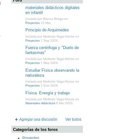
Foro
l
materiales didácticos digitales
en infantil
Iniciada por Blanca Besga en
Proyectos
15 Mar.
Principio de Arquimedes
,
Iniciada por Modesto Vega Alonso en
Proyectos
1 Sep 2024.
Fuerza centrifuga y "Duelo de
fantasmas"
Iniciada por Modesto Vega Alonso en
Proyectos
7 May 2024.
Estudiar Física observando la
naturaleza
Iniciada por Modesto Vega Alonso en
Proyectos
1 Ene 2024.
Física. Energía y trabajo
Iniciada por Modesto Vega Alonso en
Materiales didácticos
8 Mar 2023.
Agregar una discusión
Ver todos
Categorías de los foros
Proyectos