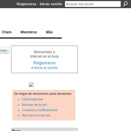
Registrarse
Iniciar sesión
l docente para una educación del siglo XXI
Chats
Miembros
Más
regar
Bienvenido a
Internet en el Aula
Registrarse
o
Inicia la sesión
Un lugar de encuentro para docentes
Cómo ingresar
Normas de la red
Contacto y notificaciones
Aprovecha esta red
e