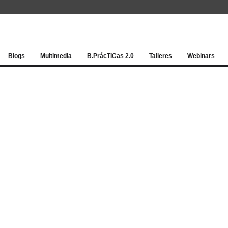
Red socia
Blogs
Multimedia
B.PrácTICas 2.0
Talleres
Webinars