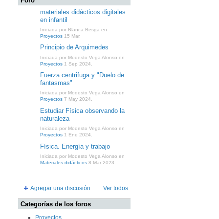
Foro
materiales didácticos digitales
en infantil
Iniciada por Blanca Besga en
Proyectos
15 Mar.
Principio de Arquimedes
Iniciada por Modesto Vega Alonso en
Proyectos
1 Sep 2024.
Fuerza centrifuga y "Duelo de
fantasmas"
Iniciada por Modesto Vega Alonso en
Proyectos
7 May 2024.
Estudiar Física observando la
naturaleza
Iniciada por Modesto Vega Alonso en
Proyectos
1 Ene 2024.
Física. Energía y trabajo
Iniciada por Modesto Vega Alonso en
Materiales didácticos
8 Mar 2023.
Agregar una discusión
Ver todos
Categorías de los foros
Proyectos