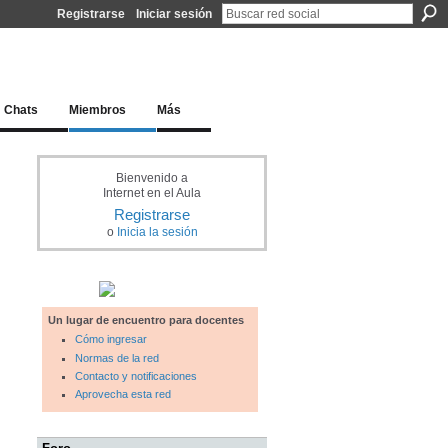
Registrarse
Iniciar sesión
l docente para una educación del siglo XXI
Chats
Miembros
Más
Bienvenido a
Internet en el Aula
Registrarse
o
Inicia la sesión
Un lugar de encuentro para docentes
Cómo ingresar
Normas de la red
Contacto y notificaciones
Aprovecha esta red