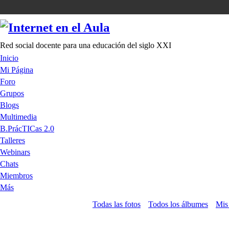
Red social docente para una educación del siglo XXI
Inicio
Mi Página
Foro
Grupos
Blogs
Multimedia
B.PrácTICas 2.0
Talleres
Webinars
Chats
Miembros
Más
Todas las fotos
Todos los álbumes
Mis