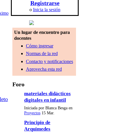
Registrarse
o
Inicia la sesión
ximo
Un lugar de encuentro para
docentes
Cómo ingresar
Normas de la red
Contacto y notificaciones
Aprovecha esta red
Foro
materiales didácticos
leto
digitales en infantil
Iniciada por Blanca Besga en
Proyectos
15 Mar.
Principio de
Arquimedes