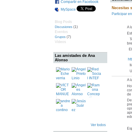
Compartir en Facebook
Necesitas 
MySpace
Participar en
Blog Posts
(1)
Discusiones
A l
Eventos
Es
(7)
Grupos
Te
Vídeos
bre
El 
Las amistades de Ana
ht
Alonso
Mu
Un
A l
Ho
com
de 
Den
pre
opi
apr
edu
Ver todos
Esp