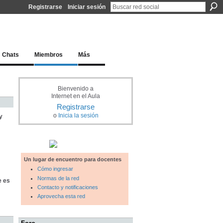
Registrarse
Iniciar sesión
l docente para una educación del siglo XXI
Chats
Miembros
Más
Bienvenido a
Internet en el Aula
Registrarse
o
Inicia la sesión
y
Un lugar de encuentro para docentes
Cómo ingresar
Normas de la red
e es
Contacto y notificaciones
Aprovecha esta red