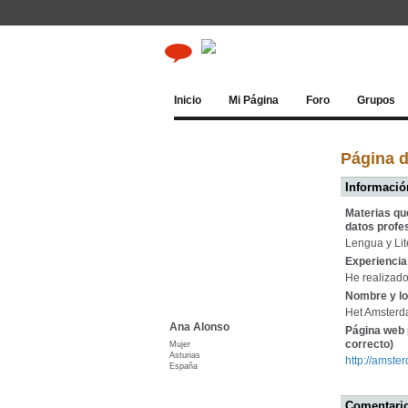
Inicio
Mi Página
Foro
Grupos
Página 
Información
Materias qu
datos profe
Lengua y Lit
Experiencia 
He realizado
Nombre y lo
Het Amster
Ana Alonso
Página web 
correcto)
Mujer
Asturias
http://amst
España
Comentario