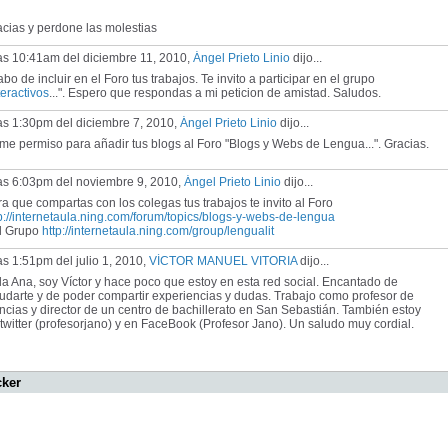
cias y perdone las molestias
las 10:41am del diciembre 11, 2010,
Ángel Prieto Linio
dijo...
bo de incluir en el Foro tus trabajos. Te invito a participar en el grupo
teractivos
...". Espero que respondas a mi peticion de amistad. Saludos.
as 1:30pm del diciembre 7, 2010,
Ángel Prieto Linio
dijo...
e permiso para añadir tus blogs al Foro "Blogs y Webs de Lengua...". Gracias.
las 6:03pm del noviembre 9, 2010,
Ángel Prieto Linio
dijo...
a que compartas con los colegas tus trabajos te invito al Foro
p://internetaula.ning.com/forum/topics/blogs-y-webs-de-lengua
al Grupo
http://internetaula.ning.com/group/lengualit
as 1:51pm del julio 1, 2010,
VÍCTOR MANUEL VITORIA
dijo...
a Ana, soy Víctor y hace poco que estoy en esta red social. Encantado de
udarte y de poder compartir experiencias y dudas. Trabajo como profesor de
ncias y director de un centro de bachillerato en San Sebastián. También estoy
twitter (profesorjano) y en FaceBook (Profesor Jano). Un saludo muy cordial.
cker