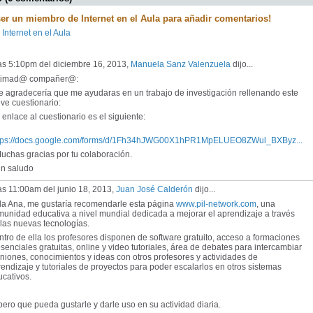
ser un miembro de Internet en el Aula para añadir comentarios!
 Internet en el Aula
as 5:10pm del diciembre 16, 2013,
Manuela Sanz Valenzuela
dijo...
timad@ compañer@:
 agradecería que me ayudaras en un trabajo de investigación rellenando este
ve cuestionario:
enlace al cuestionario es el siguiente:
tps://docs.google.com/forms/d/1Fh34hJWG00X1hPR1MpELUEO8ZWul_BXByz...
chas gracias por tu colaboración.
 saludo
as 11:00am del junio 18, 2013,
Juan José Calderón
dijo...
la Ana, me gustaría recomendarle esta página
www.pil-network.com
, una
unidad educativa a nivel mundial dedicada a mejorar el aprendizaje a través
las nuevas tecnologías.
tro de ella los profesores disponen de software gratuito, acceso a formaciones
senciales gratuitas, online y video tutoriales, área de debates para intercambiar
niones, conocimientos y ideas con otros profesores y actividades de
endizaje y tutoriales de proyectos para poder escalarlos en otros sistemas
cativos.
ero que pueda gustarle y darle uso en su actividad diaria.