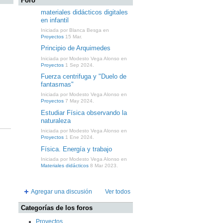
Foro
materiales didácticos digitales
en infantil
Iniciada por Blanca Besga en
Proyectos
15 Mar.
Principio de Arquimedes
Iniciada por Modesto Vega Alonso en
Proyectos
1 Sep 2024.
Fuerza centrifuga y "Duelo de
fantasmas"
Iniciada por Modesto Vega Alonso en
Proyectos
7 May 2024.
Estudiar Física observando la
naturaleza
Iniciada por Modesto Vega Alonso en
Proyectos
1 Ene 2024.
Física. Energía y trabajo
Iniciada por Modesto Vega Alonso en
Materiales didácticos
8 Mar 2023.
Agregar una discusión
Ver todos
Categorías de los foros
Proyectos