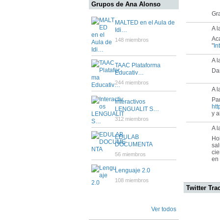
Grupos de Ana Alonso
Gra
MALTED en el Aula de
A 
Idi…
Aca
148 miembros
"
In
A l
TAAC Plataforma
Dam
Educativ…
244 miembros
A 
Par
Interactivos
htt
LENGUALIT S…
y 
312 miembros
A l
EDULAB
Hol
DOCUMENTA
sal
cie
56 miembros
en 
Lenguaje 2.0
108 miembros
Twitter Tra
Ver todos