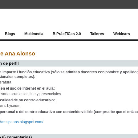
Red socia
Blogs
Multimedia
B.PrácTICas 2.0
Talleres
Webinars
de Ana Alonso
 de perfil
e imparte / función educativa (sólo se admiten docentes con nombre y apellido 
sionales completos):
eratura
en el uso de Internet en el aula:
 varios cursos on line y presenciales.
calidad de su centro educativo:
dams Lyceum
personal o del centro educativo con contenido visible (compruebe que el enlac
erdamspaans.blogspot.com/
 (6 comentarios)