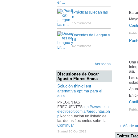
(Práctica) ¡Llegan las
Bara
n…
May
15 miembros
Cont
Public
Docentes de Lengua y
Lit…
Punto
62 miembros
Una d
Ver todos
inter
asi.
Discusiones de Oscar
Las r
Agustin Flores Arana
esta
Solución thin-client
Apunt
alternativa optima para el
En ci
aula
Cont
PREGUNTAS
FRECUENTES
http://www.delta
Public
electrosoft.com.ar/preguntas.ph
p
A continuación un listado de
las dudas frecuentes sobre la…
Continuar
Añade un
Started 26 Oct 2012
Twitter Tra