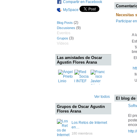
Compartir en Facebook
Comentario
MySpace
Necesitas 
Participar en
(2)
Blog Posts
(9)
Discusiones
Eventos
A l
(3)
Grupos
Es
Vídeos
Te
bre
Las amistades de Oscar
El 
Agustin Flores Arana
ht
Mu
Un
Ver todos
El blog de
Soft
Grupos de Oscar Agustin
Flores Arana
El pr
poste
Los Retos de Internet
encon
en…
http:
180 miembros