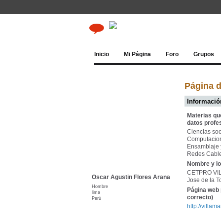
Inicio
Mi Página
Foro
Grupos
Página d
Información
Materias qu
datos profe
Ciencias soc
Computacion
Ensamblaje 
Redes Cablea
Nombre y lo
CETPRO VI
Oscar Agustin Flores Arana
Jose de la T
Hombre
Página web 
lima
correcto)
Perú
http://villam