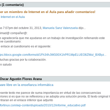
 (1 comentario)
ser un miembro de Internet en el Aula para añadir comentarios!
 Internet en el Aula
as 7:07pm del octubre 31, 2013,
Manuela Sanz Valenzuela
dijo...
timad@ compañer@:
 agradecería que me ayudaras en un trabajo de investigación rellenando este
ve cuestionario:
enlace al cuestionario es el siguiente:
tps://docs.google.com/forms/d/1Fh34hJWG00X1hPR1MpELUEO8ZWul_BXByz...
chas gracias por tu colaboración.
 saludo
 Oscar Agustin Flores Arana
ware libre en la enseñanza informática
esente texto me parece de suma importancia en virtud de las consecuencias
riores si es que no se reflexiona y se adopta una solución pronta. El texto original 
traran en el enlace inferior que adjunto
//fortinux.com/wp-content/uploads/2010/12/informe_educativo.pdf