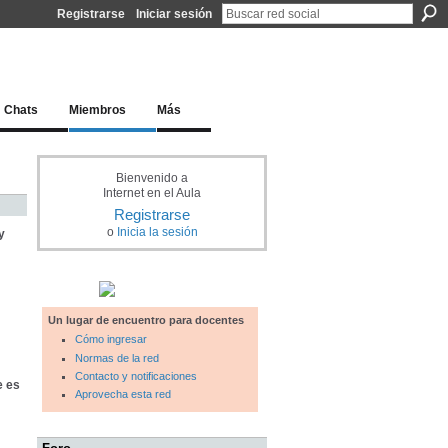
Registrarse
Iniciar sesión
l docente para una educación del siglo XXI
Chats
Miembros
Más
Bienvenido a
Internet en el Aula
Registrarse
o
Inicia la sesión
y
Un lugar de encuentro para docentes
Cómo ingresar
Normas de la red
Contacto y notificaciones
e es
Aprovecha esta red