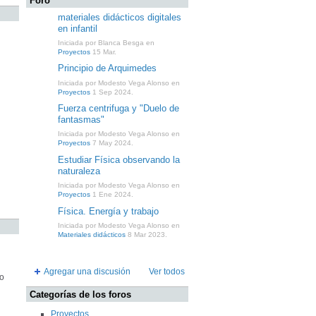
Foro
materiales didácticos digitales
en infantil
Iniciada por Blanca Besga en
Proyectos
15 Mar.
Principio de Arquimedes
Iniciada por Modesto Vega Alonso en
Proyectos
1 Sep 2024.
Fuerza centrifuga y "Duelo de
fantasmas"
Iniciada por Modesto Vega Alonso en
Proyectos
7 May 2024.
Estudiar Física observando la
naturaleza
Iniciada por Modesto Vega Alonso en
Proyectos
1 Ene 2024.
Física. Energía y trabajo
Iniciada por Modesto Vega Alonso en
Materiales didácticos
8 Mar 2023.
Agregar una discusión
Ver todos
lo
Categorías de los foros
Proyectos