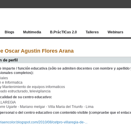
Red socia
Blogs
Multimedia
B.PrácTICas 2.0
Talleres
Webinars
e Oscar Agustin Flores Arana
 de perfil
e imparte / función educativa (sólo se admiten docentes con nombre y apellido 
sionales completos):
iales
 e Informatica
y Mantenimiento de equipos informaticos
do estructurado, televigilancia
calidad de su centro educativo:
LLAREGIA
orre Ugarte - Mariano melgar - Villa Maria del Triunfo - Lima
personal o del centro educativo con contenido visible (compruebe que el enlac
ariaencolor.blogspot.com/2010/08/cetpro-villaregia-de-...