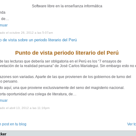
Software libre en la enseñanza informática
nda
o de…
inuar
ado el octubre 26, 2012 a las 5:07am
 de vista sobre un periodo literario del Perú
Punto de vista periodo literario del Perú
e las lecturas que debería ser obligatoria en el Perú es los “7 ensayos de
pretación de la realidad peruana” de José Carlos Mariategui. Sin embargo esto no 
azones son variadas. Aparte de las que provienen de los gobiernos de turno del
do peruano.
o aquí, una que proviene exclusivamente del seno del magisterio nacional.
erta oportunidad una colega de literatura, de…
inuar
ado el abril 13, 2012 a las 11:16pm
 post en tu blog
Ver t
cker