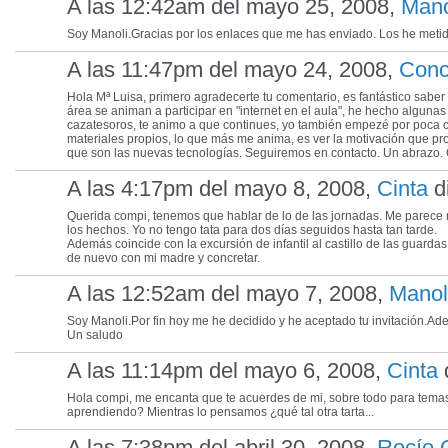
A las 12:42am del mayo 25, 2008,
Mano
Soy Manoli.Gracias por los enlaces que me has enviado. Los he metido 
A las 11:47pm del mayo 24, 2008,
Conc
Hola Mª Luisa, primero agradecerte tu comentario, es fantástico sabe
área se animan a participar en "internet en el aula", he hecho algunas 
cazatesoros, te animo a que continues, yo también empezé por poca 
materiales propios, lo que más me anima, es ver la motivación que pr
que son las nuevas tecnologías. Seguiremos en contacto. Un abrazo.
A las 4:17pm del mayo 8, 2008,
Cinta
di
Querida compi, tenemos que hablar de lo de las jornadas. Me parece m
los hechos. Yo no tengo tata para dos días seguidos hasta tan tarde.
Además coincide con la excursión de infantil al castillo de las guarda
de nuevo con mi madre y concretar.
A las 12:52am del mayo 7, 2008,
Manol
Soy Manoli.Por fin hoy me he decidido y he aceptado tu invitación.Ad
Un saludo
A las 11:14pm del mayo 6, 2008,
Cinta
d
Hola compi, me encanta que te acuerdes de mi, sobre todo para temas
aprendiendo? Mientras lo pensamos ¿qué tal otra tarta...
A las 7:38pm del abril 30, 2008,
Rocío 