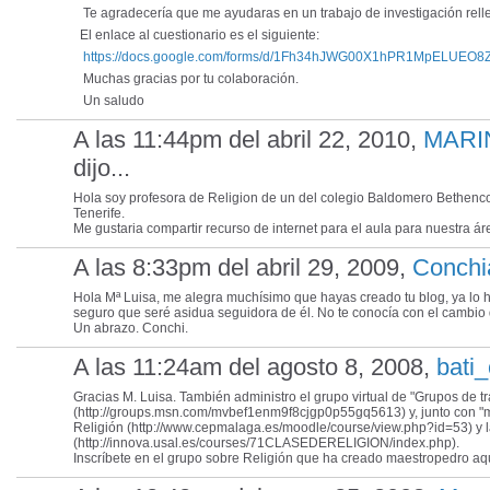
Te agradecería que me ayudaras en un trabajo de investigación relle
El enlace al cuestionario es el siguiente:
https://docs.google.com/forms/d/1Fh34hJWG00X1hPR1MpELUEO8Z
Muchas gracias por tu colaboración.
Un saludo
A las 11:44pm del abril 22, 2010,
MARI
dijo...
Hola soy profesora de Religion de un del colegio Baldomero Bethencour
Tenerife.
Me gustaria compartir recurso de internet para el aula para nuestra área
A las 8:33pm del abril 29, 2009,
Conchi
Hola Mª Luisa, me alegra muchísimo que hayas creado tu blog, ya lo he
seguro que seré asidua seguidora de él. No te conocía con el cambio
Un abrazo. Conchi.
A las 11:24am del agosto 8, 2008,
bati_
Gracias M. Luisa. También administro el grupo virtual de "Grupos de t
(http://groups.msn.com/mvbef1enm9f8cjgp0p55gq5613) y, junto con "m
Religión (http://www.cepmalaga.es/moodle/course/view.php?id=53) y 
(http://innova.usal.es/courses/71CLASEDERELIGION/index.php).
Inscríbete en el grupo sobre Religión que ha creado maestropedro aquí