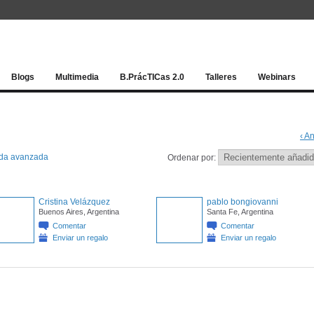
Red socia
Blogs
Multimedia
B.PrácTICas 2.0
Talleres
Webinars
‹ An
da avanzada
Ordenar por:
Cristina Velázquez
pablo bongiovanni
Buenos Aires, Argentina
Santa Fe, Argentina
Comentar
Comentar
Enviar un regalo
Enviar un regalo