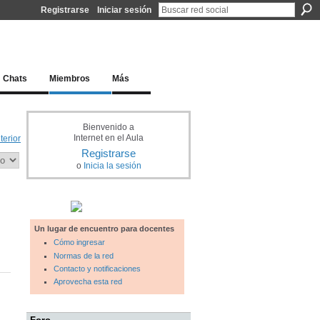
Registrarse
Iniciar sesión
l docente para una educación del siglo XXI
Chats
Miembros
Más
Bienvenido a
Internet en el Aula
terior
Registrarse
o
Inicia la sesión
Un lugar de encuentro para docentes
Cómo ingresar
Normas de la red
Contacto y notificaciones
Aprovecha esta red