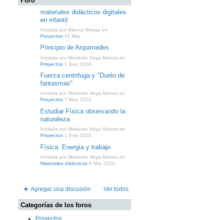
Foro
materiales didácticos digitales
en infantil
Iniciada por Blanca Besga en
Proyectos
15 Mar.
Principio de Arquimedes
Iniciada por Modesto Vega Alonso en
Proyectos
1 Sep 2024.
Fuerza centrifuga y "Duelo de
fantasmas"
Iniciada por Modesto Vega Alonso en
Proyectos
7 May 2024.
Estudiar Física observando la
naturaleza
Iniciada por Modesto Vega Alonso en
Proyectos
1 Ene 2024.
Física. Energía y trabajo
Iniciada por Modesto Vega Alonso en
Materiales didácticos
8 Mar 2023.
Agregar una discusión
Ver todos
Categorías de los foros
Proyectos