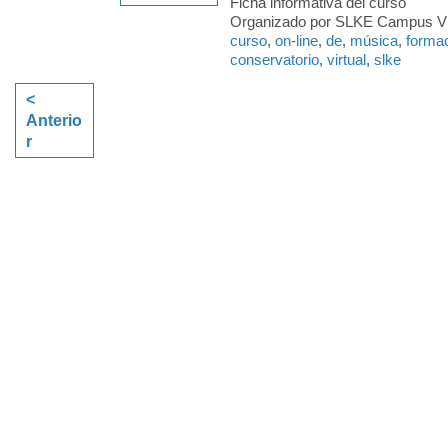
Ficha informativa del curso
Organizado por SLKE Campus Virt
curso
,
on-line
,
de
,
música
,
forma
conservatorio
,
virtual
,
slke
<
Anterio
r