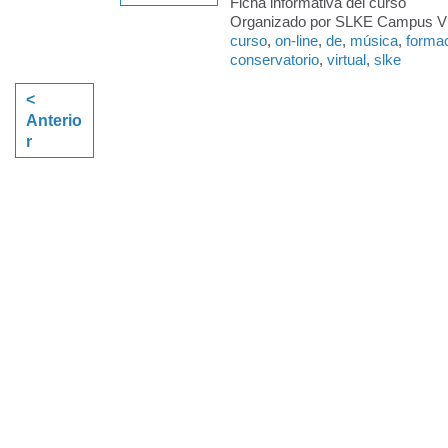
Ficha informativa del curso
Organizado por SLKE Campus Virt
curso
,
on-line
,
de
,
música
,
forma
conservatorio
,
virtual
,
slke
<
Anterio
r