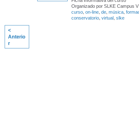
Ficha informativa del curso
Organizado por SLKE Campus Virt
curso
,
on-line
,
de
,
música
,
forma
conservatorio
,
virtual
,
slke
<
Anterio
r