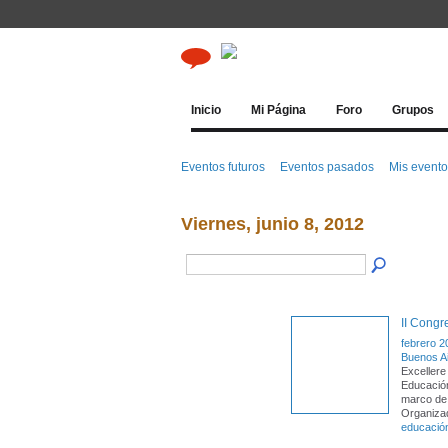
Inicio
Mi Página
Foro
Grupos
Eventos futuros
Eventos pasados
Mis event
Viernes, junio 8, 2012
II Congr
febrero 2
Buenos A
Excellere
Educación
marco de 
Organizad
educació