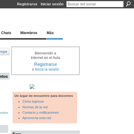
Registrarse
Iniciar sesión
l docente para una educación del siglo XXI
Chats
Miembros
Más
regar
Bienvenido a
Internet en el Aula
Registrarse
o
Inicia la sesión
ntos
Un lugar de encuentro para docentes
Cómo ingresar
Normas de la red
Contacto y notificaciones
 todos
Aprovecha esta red