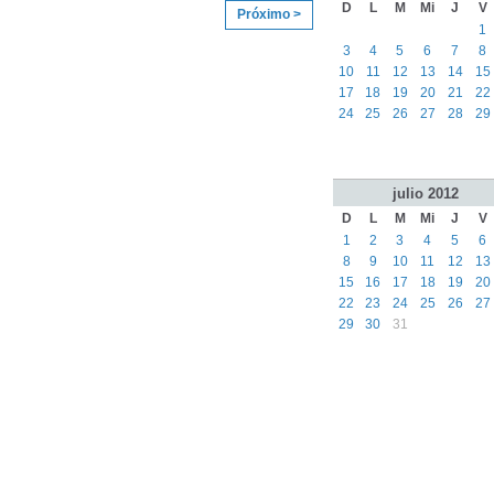
D
L
M
Mi
J
V
Próximo >
1
3
4
5
6
7
8
10
11
12
13
14
15
17
18
19
20
21
22
24
25
26
27
28
29
julio
2012
D
L
M
Mi
J
V
1
2
3
4
5
6
8
9
10
11
12
13
15
16
17
18
19
20
22
23
24
25
26
27
29
30
31