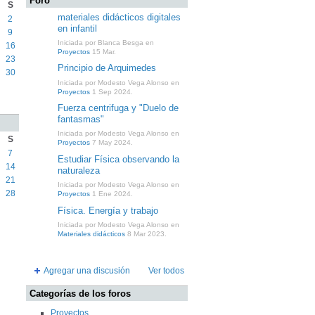
Foro
S
materiales didácticos digitales
2
en infantil
9
Iniciada por Blanca Besga en
16
Proyectos
15 Mar.
23
Principio de Arquimedes
30
Iniciada por Modesto Vega Alonso en
Proyectos
1 Sep 2024.
Fuerza centrifuga y "Duelo de
fantasmas"
Iniciada por Modesto Vega Alonso en
S
Proyectos
7 May 2024.
7
Estudiar Física observando la
14
naturaleza
21
Iniciada por Modesto Vega Alonso en
28
Proyectos
1 Ene 2024.
Física. Energía y trabajo
Iniciada por Modesto Vega Alonso en
Materiales didácticos
8 Mar 2023.
Agregar una discusión
Ver todos
Categorías de los foros
Proyectos