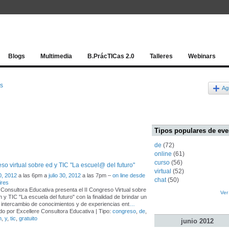
Red socia
Blogs
Multimedia
B.PrácTICas 2.0
Talleres
Webinars
os
Ag
Tipos populares de eve
de
(72)
online
(61)
curso
(56)
eso virtual sobre ed y TIC "La escuel@ del futuro"
virtual
(52)
0, 2012
a las 6pm a
julio 30, 2012
a las 7pm –
on line desde
chat
(50)
ires
 Consultora Educativa presenta el II Congreso Virtual sobre
Ver
 y TIC "La escuela del futuro" con la finalidad de brindar un
intercambio de conocimientos y de experiencias ent
…
o por Excellere Consultora Educativa | Tipo:
congreso
,
de
,
n
,
y
,
tic
,
gratuito
junio
2012