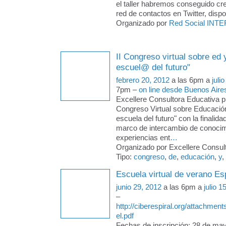
el taller habremos conseguido crea
red de contactos en Twitter, disp
Organizado por
Red Social INTE
II Congreso virtual sobre ed 
escuel@ del futuro"
febrero 20, 2012
a las 6pm a
juli
7pm –
on line desde Buenos Aire
Excellere Consultora Educativa pr
Congreso Virtual sobre Educació
escuela del futuro" con la finalida
marco de intercambio de conocim
experiencias ent
…
Organizado por Excellere Consult
Tipo:
congreso
,
de
,
educación
,
y
,
Escuela virtual de verano Es
junio 29, 2012
a las 6pm a
julio 1
–
http://ciberespiral.org/attachmen
el.pdf
Fechas de inscripción: 28 de may