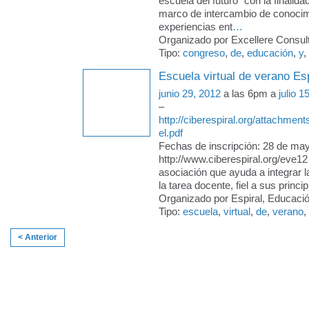
escuela del futuro" con la finalida
marco de intercambio de conocim
experiencias ent
…
Organizado por Excellere Consult
Tipo:
congreso
,
de
,
educación
,
y
,
Escuela virtual de verano Es
junio 29, 2012
a las 6pm a
julio 1
–
http://ciberespiral.org/attachmen
el.pdf
Fechas de inscripción: 28 de may
http://www.ciberespiral.org/eve1
asociación que ayuda a integrar l
la tarea docente, fiel a sus princi
Organizado por Espiral, Educació
Tipo:
escuela
,
virtual
,
de
,
verano
,
< Anterior