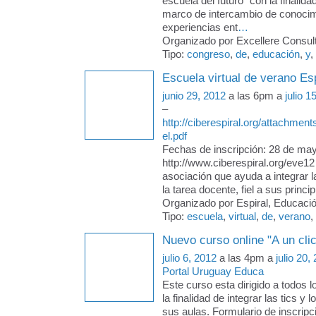
escuela del futuro" con la finalida
marco de intercambio de conocim
experiencias ent
…
Organizado por Excellere Consult
Tipo:
congreso
,
de
,
educación
,
y
,
Escuela virtual de verano Es
junio 29, 2012
a las 6pm a
julio 1
–
http://ciberespiral.org/attachmen
el.pdf
Fechas de inscripción: 28 de may
http://www.ciberespiral.org/eve1
asociación que ayuda a integrar l
la tarea docente, fiel a sus princi
Organizado por Espiral, Educació
Tipo:
escuela
,
virtual
,
de
,
verano
,
Nuevo curso online "A un clic
julio 6, 2012
a las 4pm a
julio 20,
Portal Uruguay Educa
Este curso esta dirigido a todos 
la finalidad de integrar las tics y
sus aulas. Formulario de inscripc