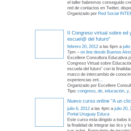
el taller habremos conseguido crea
red de contactos en Twitter, disp
Organizado por
Red Social INTE
II Congreso virtual sobre ed 
escuel@ del futuro"
febrero 20, 2012
a las 6pm a
juli
7pm –
on line desde Buenos Aire
Excellere Consultora Educativa pr
Congreso Virtual sobre Educació
escuela del futuro" con la finalida
marco de intercambio de conocim
experiencias ent
…
Organizado por Excellere Consult
Tipo:
congreso
,
de
,
educación
,
y
,
Nuevo curso online "A un clic
julio 6, 2012
a las 4pm a
julio 20,
Portal Uruguay Educa
Este curso esta dirigido a todos 
la finalidad de integrar las tics y
sus aulas. Formulario de inscripc