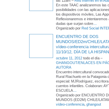
las 12am –
Red Internet en el Aul
En este TAAC analizaremos las d
posibilidades con las aplicacione
los dispositivos móviles, Las App
Reflexionaremos e intentaremos a
dudas que surjan sobre
…
Organizado por
Red Social INTE
ENCUENTRO DE DOS
MUNDOS/ED2m/CHILE/LAT
vídeo-conferencia intercultu
11/10/12, DÍA DE LA HISPA
octubre 11, 2012
todo el día –
GHANGOUT/ENLACES EN PÁG
AUTORA
Encuentro intercultural convocad
Rural Riachuelo en la Patagonia c
especial: MJRodríguez, escritora
cuentos infantiles. Colaboran:
ESCUELA
…
Organizado por ENCUENTRO 
MUNDOS (ED2M) CHILE/LATAM/
vídeo-conferencia
,
ghangout