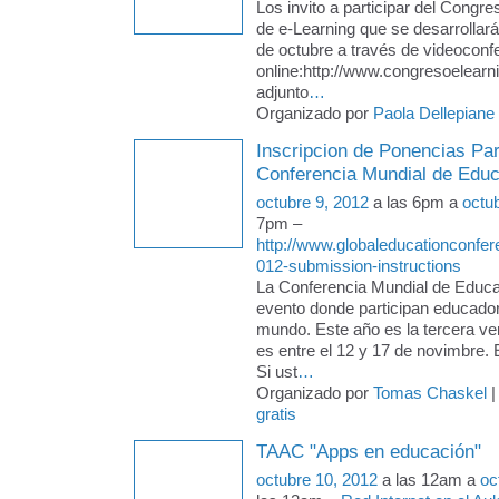
Los invito a participar del Congre
de e-Learning que se desarrollará 
de octubre a través de videoconf
online:http://www.congresoelearn
adjunto
…
Organizado por
Paola Dellepiane
Inscripcion de Ponencias Par
Conferencia Mundial de Edu
octubre 9, 2012
a las 6pm a
octu
7pm –
http://www.globaleducationconfe
012-submission-instructions
La Conferencia Mundial de Educa
evento donde participan educador
mundo. Este año es la tercera ve
es entre el 12 y 17 de novimbre. Es
Si ust
…
Organizado por
Tomas Chaskel
|
gratis
TAAC "Apps en educación"
octubre 10, 2012
a las 12am a
oc