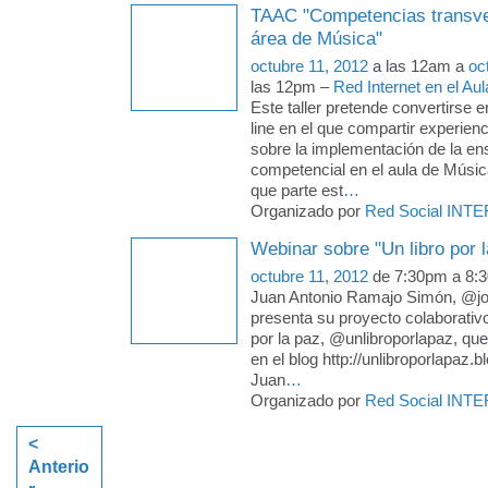
TAAC "Competencias transve
área de Música"
octubre 11, 2012
a las 12am a
oc
las 12pm –
Red Internet en el Aul
Este taller pretende convertirse 
line en el que compartir experien
sobre la implementación de la e
competencial en el aula de Música
que parte est
…
Organizado por
Red Social INTE
Webinar sobre "Un libro por l
octubre 11, 2012
de 7:30pm a 8:
Juan Antonio Ramajo Simón, @joa
presenta su proyecto colaborativo 
por la paz, @unlibroporlapaz, que
en el blog http://unlibroporlapaz.
Juan
…
Organizado por
Red Social INTE
<
Anterio