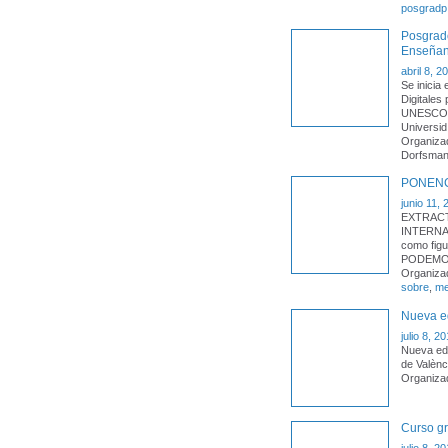
posgradp
Posgrado
Enseñan
abril 8, 2
Se inicia
Digitales
UNESCO. 
Universid
Organiza
Dorfsman
PONENC
junio 11,
EXTRACT
INTERNA
como fig
PODEMOS
Organiza
sobre
,
me
Nueva ed
julio 8, 2
Nueva edi
de Valènc
Organiza
Curso gr