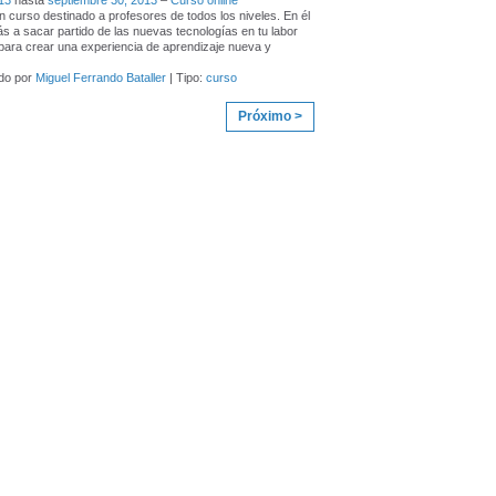
013
hasta
septiembre 30, 2013
–
Curso online
n curso destinado a profesores de todos los niveles. En él
s a sacar partido de las nuevas tecnologías en tu labor
para crear una experiencia de aprendizaje nueva y
do por
Miguel Ferrando Bataller
| Tipo:
curso
Próximo >