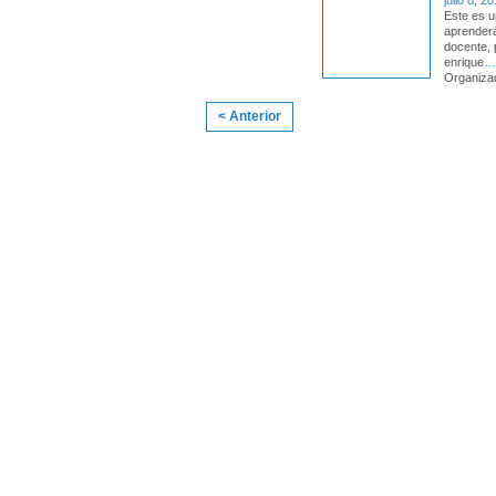
julio 8, 2
Este es u
aprenderá
docente, 
enrique
…
Organiza
< Anterior