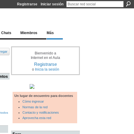
Registrarse
Iniciar sesión
l docente para una educación del siglo XXI
Chats
Miembros
Más
regar
Bienvenido a
Internet en el Aula
Registrarse
o
Inicia la sesión
ntos
Un lugar de encuentro para docentes
Cómo ingresar
Normas de la red
Contacto y notificaciones
 todos
Aprovecha esta red