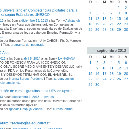
D
L
M
Mi
J
V
1
2
 Universitario en Competencias Digitales para la
4
5
6
7
8
9
za según Estándares UNESCO
11
12
13
14
15
16
013
a las 6pm a
diciembre 13, 2013
a las 7pm –
A distancia
18
19
20
21
22
23
 en breve un Posgrado Universitario en Competencias
 para la Enseñanza, según los estándares de Evaluación de
25
26
27
28
29
30
El programa se lleva a cabo por Emeduc Formación y la
…
do por Emeduc Formación - Univ CAECE - Ph. D. Marcelo
 | Tipo:
programa
,
de
,
posgrado
septiembre
2013
IA.odt
D
L
M
Mi
J
V
 2013
a las 6pm a
abril 8, 2014
a las 7pm –
LA HABANA
1
2
3
4
5
6
O DE PONENCIA PARA LA: IX CONVENCION
CIONAL SOBRE MEDIO AMBIENTE Y DESAROLLO, tal y
8
9
10
11
12
13
ura en PDF, en los Resumenes de la Convención.
15
16
17
18
19
20
 Y DEBEMOS TERMINAR CON EL HAMBRE.. Se
…
do por
Norma Borges Perdomo
| Tipo:
ix
,
convencion
,
22
23
24
25
26
27
dio
,
ambiente....
29
30
ición de cursos gratuitos de la UPV en upvx.es
013
hasta
septiembre 1, 2013
–
upvx.es
ción de cursos online gratuitos de la Universitat Politècnica
ia en la plataforma upvx.es.
do por
Ignacio Despujol Zabala
| Tipo:
cursos
,
online
atuito: "Tecnologías educativas"