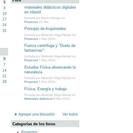
Foro
S
materiales didácticos digitales
3
en infantil
10
Iniciada por Blanca Besga en
17
Proyectos
15 Mar.
24
Principio de Arquimedes
31
Iniciada por Modesto Vega Alonso en
Proyectos
1 Sep 2024.
Fuerza centrifuga y "Duelo de
fantasmas"
Iniciada por Modesto Vega Alonso en
S
Proyectos
7 May 2024.
7
Estudiar Física observando la
14
naturaleza
21
Iniciada por Modesto Vega Alonso en
28
Proyectos
1 Ene 2024.
Física. Energía y trabajo
Iniciada por Modesto Vega Alonso en
Materiales didácticos
8 Mar 2023.
Agregar una discusión
Ver todos
Categorías de los foros
Proyectos