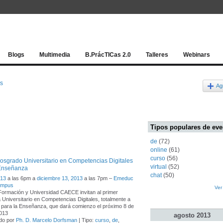
Red socia
Blogs
Multimedia
B.PrácTICas 2.0
Talleres
Webinars
os
Ag
Tipos populares de eve
de
(72)
online
(61)
curso
(56)
osgrado Universitario en Competencias Digitales
virtual
(52)
 Enseñanza
chat
(50)
013
a las 6pm a
diciembre 13, 2013
a las 7pm –
Emeduc
Campus
Ver
ormación y Universidad CAECE invitan al primer
Universitario en Competencias Digitales, totalmente a
, para la Enseñanza, que dará comienzo el próximo 8 de
 2013
agosto
2013
do por
Ph. D. Marcelo Dorfsman
| Tipo:
curso
,
de
,