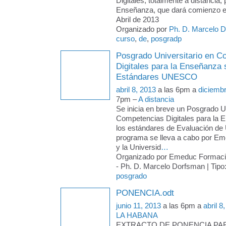
Digitales, totalmente a distancia, 
Enseñanza, que dará comienzo e
Abril de 2013
Organizado por
Ph. D. Marcelo 
curso
,
de
,
posgradp
Posgrado Universitario en C
Digitales para la Enseñanza
Estándares UNESCO
abril 8, 2013
a las 6pm a
diciemb
7pm –
A distancia
Se inicia en breve un Posgrado Un
Competencias Digitales para la 
los estándares de Evaluación d
programa se lleva a cabo por E
y la Universid
…
Organizado por Emeduc Formac
- Ph. D. Marcelo Dorfsman | Tipo
posgrado
PONENCIA.odt
junio 11, 2013
a las 6pm a
abril 8
LA HABANA
EXTRACTO DE PONENCIA PARA