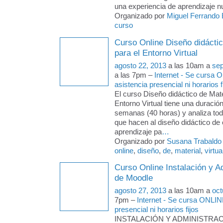
una experiencia de aprendizaje n
Organizado por
Miguel Ferrando B
curso
Curso Online Diseño didáctic
para el Entorno Virtual
agosto 22, 2013
a las 10am a
sep
a las 7pm –
Internet - Se cursa 
asistencia presencial ni horarios f
El curso Diseño didáctico de Mate
Entorno Virtual tiene una duració
semanas (40 horas) y analiza to
que hacen al diseño didáctico de 
aprendizaje pa
…
Organizado por
Susana Trabaldo
online
,
diseño
,
de
,
material
,
virtua
Curso Online Instalación y A
de Moodle
agosto 27, 2013
a las 10am a
oct
7pm –
Internet - Se cursa ONLINE
presencial ni horarios fijos
INSTALACIÓN Y ADMINISTRA