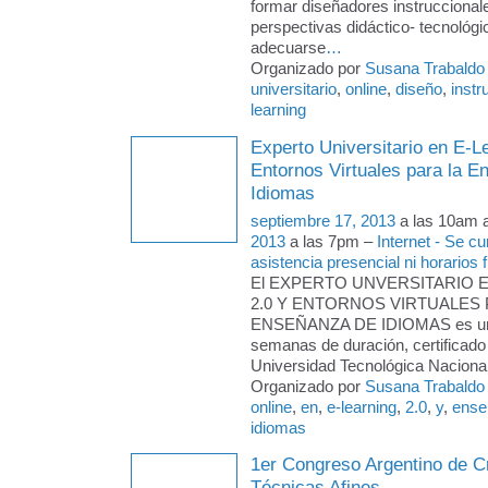
formar diseñadores instruccional
perspectivas didáctico- tecnológi
adecuarse
…
Organizado por
Susana Trabaldo
universitario
,
online
,
diseño
,
instr
learning
Experto Universitario en E-L
Entornos Virtuales para la 
Idiomas
septiembre 17, 2013
a las 10am 
2013
a las 7pm –
Internet - Se c
asistencia presencial ni horarios f
El EXPERTO UNVERSITARIO 
2.0 Y ENTORNOS VIRTUALES 
ENSEÑANZA DE IDIOMAS es un 
semanas de duración, certificado 
Universidad Tecnológica Naciona
Organizado por
Susana Trabaldo
online
,
en
,
e-learning
,
2.0
,
y
,
ense
idiomas
1er Congreso Argentino de C
Técnicas Afines.