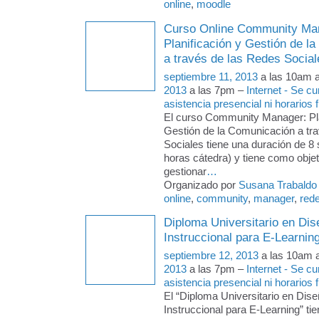
online
,
moodle
Curso Online Community Ma
Planificación y Gestión de l
a través de las Redes Social
septiembre 11, 2013
a las 10am 
2013
a las 7pm –
Internet - Se c
asistencia presencial ni horarios f
El curso Community Manager: Pla
Gestión de la Comunicación a tr
Sociales tiene una duración de 
horas cátedra) y tiene como objeti
gestionar
…
Organizado por
Susana Trabaldo
online
,
community
,
manager
,
red
Diploma Universitario en Dis
Instruccional para E-Learnin
septiembre 12, 2013
a las 10am 
2013
a las 7pm –
Internet - Se c
asistencia presencial ni horarios f
El “Diploma Universitario en Dise
Instruccional para E-Learning” tie