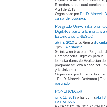
Digitales, totalmente a distancia, 
Enseñanza, que dará comienzo e
Abril de 2013
Organizado por
Ph. D. Marcelo 
curso
,
de
,
posgradp
Posgrado Universitario en C
Digitales para la Enseñanza
Estándares UNESCO
abril 8, 2013
a las 6pm a
diciemb
7pm –
A distancia
Se inicia en breve un Posgrado Un
Competencias Digitales para la 
los estándares de Evaluación d
programa se lleva a cabo por E
y la Universid
…
Organizado por Emeduc Formac
- Ph. D. Marcelo Dorfsman | Tipo
posgrado
PONENCIA.odt
junio 11, 2013
a las 6pm a
abril 8
LA HABANA
EXTRACTO DE PONENCIA PARA