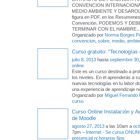
CONVENCION INTERNACION
MEDIO AMBIENTE Y DESAROLLO
figura en PDF, en los Resumenes
Convención. PODEMOS Y DE
TERMINAR CON EL HAMBRE..
Organizado por
Norma Borges P
convencion
,
sobre
,
medio
,
ambien
Curso gratuito: "Tecnologías
julio 8, 2013
hasta
septiembre 30
online
Este es un curso destinado a pro
los niveles. En él aprenderás a sa
nuevas tecnologías en tu labor do
una experiencia de aprendizaje n
Organizado por
Miguel Ferrando B
curso
Curso Online Instalación y A
de Moodle
agosto 27, 2013
a las 10am a
oct
7pm –
Internet - Se cursa ONLINE
presencial ni horarios fijos