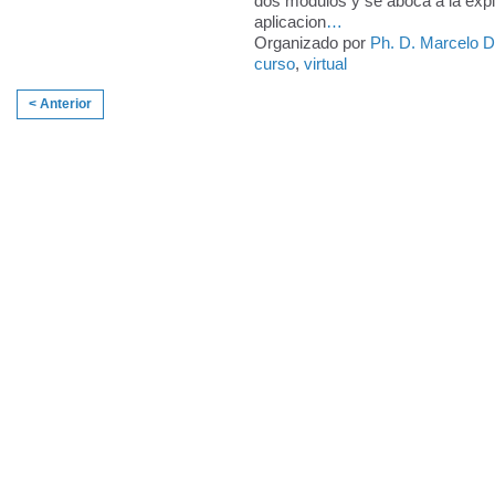
dos módulos y se aboca a la expl
aplicacion
…
Organizado por
Ph. D. Marcelo 
curso
,
virtual
< Anterior