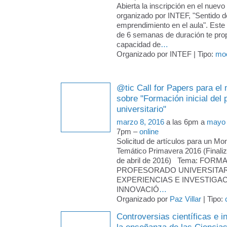
Abierta la inscripción en el nu
organizado por INTEF, "Sentido de 
emprendimiento en el aula". Est
de 6 semanas de duración te prop
capacidad de
…
Organizado por INTEF | Tipo:
mo
@tic Call for Papers para el
sobre "Formación inicial del
universitario"
marzo 8, 2016
a las 6pm a
mayo 
7pm –
online
Solicitud de artículos para un Mo
Temático Primavera 2016 (Finaliz
de abril de 2016) Tema: FOR
PROFESORADO UNIVERSITAR
EXPERIENCIAS E INVESTIGA
INNOVACIÓ
…
Organizado por
Paz Villar
| Tipo:
Controversias científicas e 