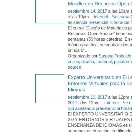
Moodle con Recursos Open S
septiembre 14, 2017
a las 10am 
a las 10pm –
Internet - Se cursa
asistencia presencial ni horarios f
El curso "Diseño de Materiales 
Recursos Open Source" tiene una
semanas (50 horas cátedra). En 
teórico-práctica, se analizan las 
brinda M
…
Organizado por
Susana Trabaldo
online
,
diseño
,
material
,
platafor
source
Experto Universitario en E-L
Entornos Virtuales para la 
Idiomas
septiembre 19, 2017
a las 12pm 
2017
a las 12pm –
Internet - Se
Sin asistencia presencial ni horari
El EXPERTO UNVERSITARIO 
2.0 Y ENTORNOS VIRTUALES 
ENSEÑANZA DE IDIOMAS es un 
semanas de duración, certificado 