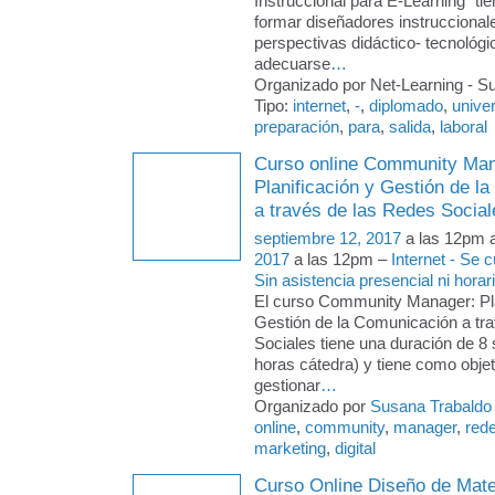
Instruccional para E-Learning” tie
formar diseñadores instruccional
perspectivas didáctico- tecnológi
adecuarse
…
Organizado por Net-Learning - Su
Tipo:
internet
,
-
,
diplomado
,
univer
preparación
,
para
,
salida
,
laboral
Curso online Community Man
Planificación y Gestión de l
a través de las Redes Social
septiembre 12, 2017
a las 12pm 
2017
a las 12pm –
Internet - Se
Sin asistencia presencial ni horari
El curso Community Manager: Pla
Gestión de la Comunicación a tr
Sociales tiene una duración de 
horas cátedra) y tiene como objeti
gestionar
…
Organizado por
Susana Trabaldo
online
,
community
,
manager
,
red
marketing
,
digital
Curso Online Diseño de Mate