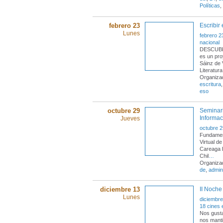
Políticas
,
febrero 23
Escribir 
Lunes
febrero 2
nacional
DESCUBR
es un pro
Sáinz de 
Literatura
Organiza
escritura
eso
octubre 29
Seminari
Informac
Jueves
octubre 2
Fundament
Virtual d
Careaga B
Chil
…
Organizad
de
,
admin
diciembre 13
II Noche
Lunes
diciembre
18 cines 
Nos gusta
nos manti