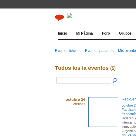
Inicio
Mi Página
Foro
Grupos
Eventos futuros
Eventos pasados
Mis event
Todos los la eventos
(5)
octubre 24
Red-Sem
Viernes
octubre 2
Facultad 
Economía
Red real 
intercamb
innovació
Organiza
del
,
24
,
d