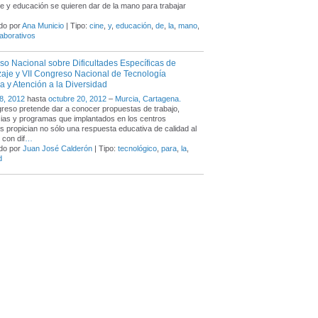
e y educación se quieren dar de la mano para trabajar
do por
Ana Municio
| Tipo:
cine
,
y
,
educación
,
de
,
la
,
mano
,
aborativos
so Nacional sobre Dificultades Específicas de
aje y VII Congreso Nacional de Tecnología
a y Atención a la Diversidad
8, 2012
hasta
octubre 20, 2012
–
Murcia, Cartagena.
reso pretende dar a conocer propuestas de trabajo,
ias y programas que implantados en los centros
s propician no sólo una respuesta educativa de calidad al
con dif
…
do por
Juan José Calderón
| Tipo:
tecnológico
,
para
,
la
,
d