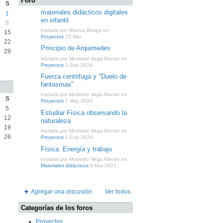
Foro
S
materiales didácticos digitales
1
en infantil
8
Iniciada por Blanca Besga en
15
Proyectos
15 Mar.
22
Principio de Arquimedes
29
Iniciada por Modesto Vega Alonso en
Proyectos
1 Sep 2024.
Fuerza centrifuga y "Duelo de
fantasmas"
Iniciada por Modesto Vega Alonso en
S
Proyectos
7 May 2024.
5
Estudiar Física observando la
12
naturaleza
19
Iniciada por Modesto Vega Alonso en
26
Proyectos
1 Ene 2024.
Física. Energía y trabajo
Iniciada por Modesto Vega Alonso en
Materiales didácticos
8 Mar 2023.
Agregar una discusión
Ver todos
Categorías de los foros
Proyectos