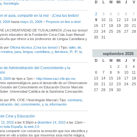
D
L
M
Mi
J
V
y
,
Sociología
2
3
4
5
6
7
en el aula, compartir en la red - ¡Crea tus textos!
9
10
11
12
13
14
3, 2009
hasta
mayo 15, 2009
–
Proyecto on-line a nivel
16
17
18
19
20
21
E LA CREATIVIDAD DE TUS ALUMNOS ¡Crea tus textos!
23
24
25
26
27
28
yecto educativo de la Fundación Coca-Cola Juan Manuel
30
31
Vicuña que ofrece a los profesores de Lengua Castellana y
…
do por
Oficina técnica ¡Crea tus textos!
| Tipo:
taller
,
de
,
,
creativa
,
para
,
lengua
,
castellana
,
y
,
literatura
,
3º
,
4º
,
la
,
septiembre
2026
D
L
M
Mi
J
V
1
2
3
4
o de Adminsitración del Conocimiento y la
ión
6
7
8
9
10
11
13
14
15
16
17
18
9, 2009
de 4pm a 7pm –
http://www.saci.cfie.ipn.mx
os epistemológicos para el desarrollo de un Observatorio
20
21
22
23
24
25
e Gestión del Conocimiento en Educación Doctor Marcelo
27
28
29
30
utter. Universidad Católica de la Santísima Concepción.
o por IPN. CFIE / Noel Angulo Marcial | Tipo:
seminario
,
sitración
,
del
,
conocimiento
,
y
,
la
,
información
 de Cine y Educación
 13, 2010
a las 9:30pm a
diciembre 14, 2010
a las 12pm –
en toda España, la web 2.0
ría compartir con vosotros la emoción que nos electrifica y
ene en vilo a todos los que movemos esta noche mágica,