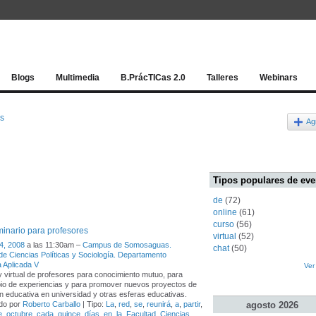
Red socia
Blogs
Multimedia
B.PrácTICas 2.0
Talleres
Webinars
os
Ag
Tipos populares de eve
de
(72)
online
(61)
curso
(56)
inario para profesores
virtual
(52)
4, 2008
a las 11:30am –
Campus de Somosaguas.
chat
(50)
de Ciencias Políticas y Sociología. Departamento
 Aplicada V
Ver
y virtual de profesores para conocimiento mutuo, para
io de experiencias y para promover nuevos proyectos de
n educativa en universidad y otras esferas educativas.
agosto
2026
do por
Roberto Carballo
| Tipo:
La
,
red
,
se
,
reunirá
,
a
,
partir
,
e
,
octubre
,
cada
,
quince
,
días
,
en
,
la
,
Facultad
,
Ciencias
,