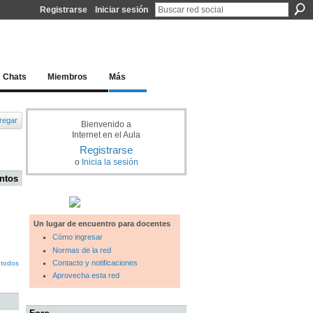
Registrarse
Iniciar sesión
l docente para una educación del siglo XXI
Chats
Miembros
Más
regar
Bienvenido a
Internet en el Aula
Registrarse
o
Inicia la sesión
ntos
Un lugar de encuentro para docentes
Cómo ingresar
Normas de la red
Contacto y notificaciones
 todos
Aprovecha esta red