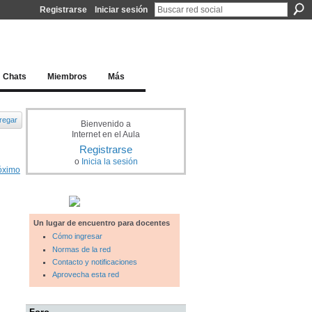
Registrarse
Iniciar sesión
l docente para una educación del siglo XXI
Chats
Miembros
Más
regar
Bienvenido a
Internet en el Aula
Registrarse
o
Inicia la sesión
óximo
Un lugar de encuentro para docentes
Cómo ingresar
Normas de la red
Contacto y notificaciones
Aprovecha esta red