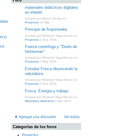
Foro
materiales didácticos digitales
en infantil
Iniciada por Blanca Besga en
leto
Proyectos
15 Mar.
Principio de Arquimedes
Iniciada por Modesto Vega Alonso en
AYO
Proyectos
1 Sep 2024.
Fuerza centrifuga y "Duelo de
erú
fantasmas"
Iniciada por Modesto Vega Alonso en
Proyectos
7 May 2024.
Estudiar Física observando la
naturaleza
Iniciada por Modesto Vega Alonso en
Proyectos
1 Ene 2024.
Física. Energía y trabajo
Iniciada por Modesto Vega Alonso en
Materiales didácticos
8 Mar 2023.
Agregar una discusión
Ver todos
Categorías de los foros
Proyectos