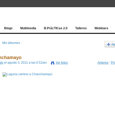
Red socia
Blogs
Multimedia
B.PrácTICas 2.0
Talleres
Webinars
Mis álbumes
Ag
anchamayo
ado
el agosto 3, 2011 a las 6:52am
Ver fotos
Anterior
|
Pr