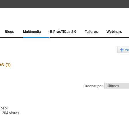
Red socia
Blogs
Multimedia
B.PrácTICas 2.0
Talleres
Webinars
Ag
nes
(1)
Ordenar por:
ioso!
204 vistas