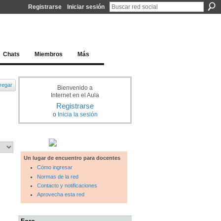
Registrarse
Iniciar sesión
l docente para una educación del siglo XXI
Chats
Miembros
Más
regar
Bienvenido a
Internet en el Aula
Registrarse
o
Inicia la sesión
Un lugar de encuentro para docentes
Cómo ingresar
Normas de la red
Contacto y notificaciones
Aprovecha esta red