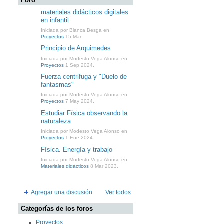
Foro
materiales didácticos digitales
en infantil
Iniciada por Blanca Besga en
Proyectos
15 Mar.
Principio de Arquimedes
Iniciada por Modesto Vega Alonso en
Proyectos
1 Sep 2024.
Fuerza centrifuga y "Duelo de
fantasmas"
Iniciada por Modesto Vega Alonso en
Proyectos
7 May 2024.
Estudiar Física observando la
naturaleza
Iniciada por Modesto Vega Alonso en
Proyectos
1 Ene 2024.
Física. Energía y trabajo
Iniciada por Modesto Vega Alonso en
Materiales didácticos
8 Mar 2023.
Agregar una discusión
Ver todos
Categorías de los foros
Proyectos