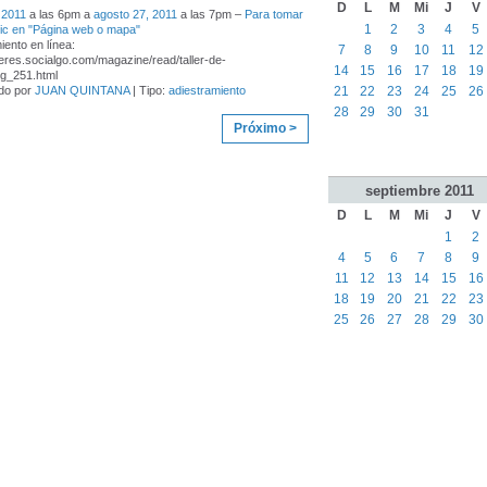
D
L
M
Mi
J
V
 2011
a las 6pm a
agosto 27, 2011
a las 7pm –
Para tomar
1
2
3
4
5
 clic en "Página web o mapa"
iento en línea:
7
8
9
10
11
12
beres.socialgo.com/magazine/read/taller-de-
14
15
16
17
18
19
ng_251.html
21
22
23
24
25
26
do por
JUAN QUINTANA
| Tipo:
adiestramiento
28
29
30
31
Próximo >
septiembre
2011
D
L
M
Mi
J
V
1
2
4
5
6
7
8
9
11
12
13
14
15
16
18
19
20
21
22
23
25
26
27
28
29
30