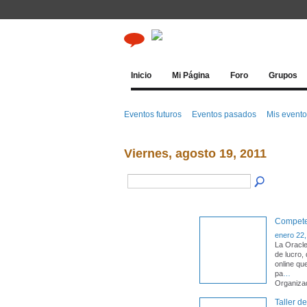
Inicio
Mi Página
Foro
Grupos
Eventos futuros
Eventos pasados
Mis event
Viernes, agosto 19, 2011
Competen
enero 22,
La Oracle
de lucro,
online qu
pa
…
Organiza
Taller d