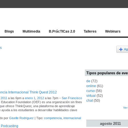
Red socia
Blogs
Multimedia
B.PrácTICas 2.0
Talleres
Webinars
os
Ag
Tipos populares de eve
de
(72)
online
(61)
curso
(56)
cia Internacional Think Quest 2012
virtual
(52)
 2011
a las 6pm a
enero 1, 2012
a las 7pm –
San Francisco
chat
(50)
 Education Foundation (OEF) es una organización sin fines
 que ofrece ThinkQuest, una plataforma de aprendizaje
Ver
e ayuda a los estudiantes a desarrollar habilidades clave
do por
Giselle Rodriguez
| Tipo:
competencia
,
internacional
agosto
2011
e Podcasting