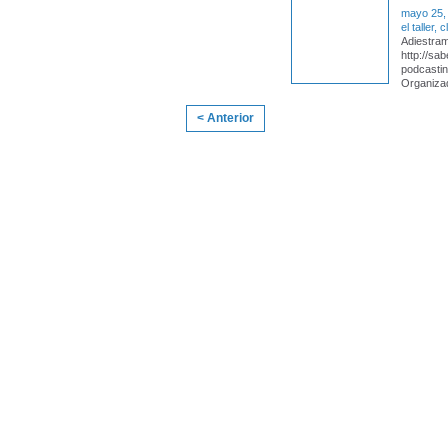
mayo 25,
el taller,
Adiestram
http://sa
podcasti
Organiza
< Anterior