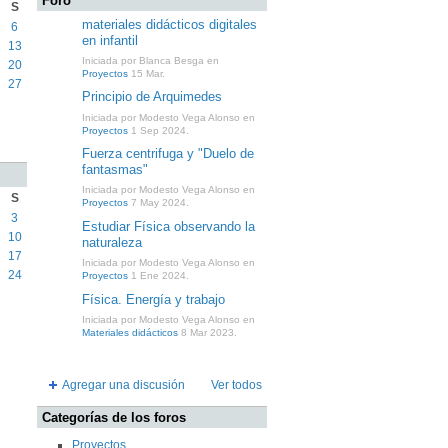
Foro
S
materiales didácticos digitales
6
en infantil
13
Iniciada por Blanca Besga en
20
Proyectos
15 Mar.
27
Principio de Arquimedes
Iniciada por Modesto Vega Alonso en
Proyectos
1 Sep 2024.
Fuerza centrifuga y "Duelo de
fantasmas"
Iniciada por Modesto Vega Alonso en
S
Proyectos
7 May 2024.
3
Estudiar Física observando la
10
naturaleza
17
Iniciada por Modesto Vega Alonso en
24
Proyectos
1 Ene 2024.
Física. Energía y trabajo
Iniciada por Modesto Vega Alonso en
Materiales didácticos
8 Mar 2023.
Agregar una discusión
Ver todos
Categorías de los foros
Proyectos