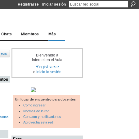
Registrarse
Iniciar sesión
l docente para una educación del siglo XXI
Chats
Miembros
Más
regar
Bienvenido a
Internet en el Aula
Registrarse
o
Inicia la sesión
ntos
Un lugar de encuentro para docentes
Cómo ingresar
Normas de la red
Contacto y notificaciones
 todos
Aprovecha esta red