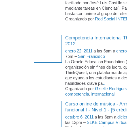
facilitado por José Luis Castillo 
mediante tareas en Ciencias". Par
basta con unirse al grupo de refere
Organizado por
Red Social INTE
Competencia Internacional T
2012
enero 22, 2011
a las 6pm a
enero
7pm –
San Francisco
La Oracle Education Foundation 
organización sin fines de lucro, q
ThinkQuest, una plataforma de ap
que ayuda a los estudiantes a des
habilidades clave pa
…
Organizado por
Giselle Rodrigue
competencia
,
internacional
Curso online de música - Arm
funcional I - Nivel 1 - [5 crédi
octubre 6, 2011
a las 6pm a
dici
las 12pm –
SLKE Campus Virtua