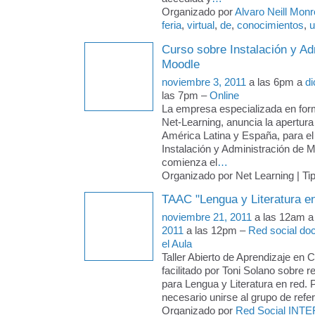
Organizado por
Alvaro Neill Mon
feria
,
virtual
,
de
,
conocimientos
,
u
Curso sobre Instalación y Ad
Moodle
noviembre 3, 2011
a las 6pm a
di
las 7pm –
Online
La empresa especializada en form
Net-Learning, anuncia la apertura
América Latina y España, para el
Instalación y Administración de 
comienza el
…
Organizado por Net Learning | Ti
TAAC "Lengua y Literatura en
noviembre 21, 2011
a las 12am 
2011
a las 12pm –
Red social doc
el Aula
Taller Abierto de Aprendizaje en 
facilitado por Toni Solano sobre 
para Lengua y Literatura en red. P
necesario unirse al grupo de refer
Organizado por
Red Social INTE