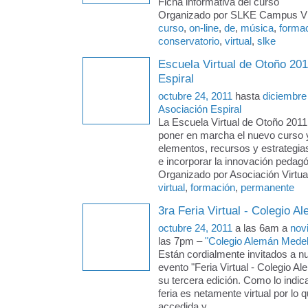
Ficha informativa del curso
Organizado por SLKE Campus Virt
curso
,
on-line
,
de
,
música
,
forma
conservatorio
,
virtual
,
slke
Escuela Virtual de Otoño 201
Espiral
octubre 24, 2011
hasta
diciembre
Asociación Espiral
La Escuela Virtual de Otoño 2011
poner en marcha el nuevo curso 
elementos, recursos y estrategias
e incorporar la innovación pedagó
Organizado por Asociación Virtual
virtual
,
formación
,
permanente
3ra Feria Virtual - Colegio A
octubre 24, 2011
a las 6am a
nov
las 7pm –
"Colegio Alemán Medellí
Están cordialmente invitados a n
evento "Feria Virtual - Colegio A
su tercera edición. Como lo indic
feria es netamente virtual por lo 
accedida y
…