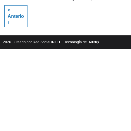
<
Anterio
r
2026 Creado por
Red Social INTEF
. Tecnología de