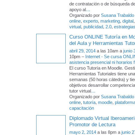
de contratación o de búsqueda de
apoyo al
…
Organizado por
Susana Trabaldo
online
,
experto
,
marketing
,
digital
virtual
,
publicidad
,
2.0
,
estrategia
Curso ONLINE Tutoría en Mo
del Aula y Herramientas Tuto
abril 29, 2014
a las 10am a
junio 
10pm –
Internet - Se cursa ONLI
asistencia presencial ni horarios f
El curso Tutoría en Moodle. Gesti
Herramientas Tutoriales tiene un
semanas (50 horas cátedra) y ti
objetivos desarrollar competencia
tutor virtual
…
Organizado por
Susana Trabaldo
online
,
tutoría
,
moodle
,
plataform
capacitación
Diplomado Virtual Iberoame
Promotor de Lectura
mayo 2, 2014
a las 8pm a
junio 2