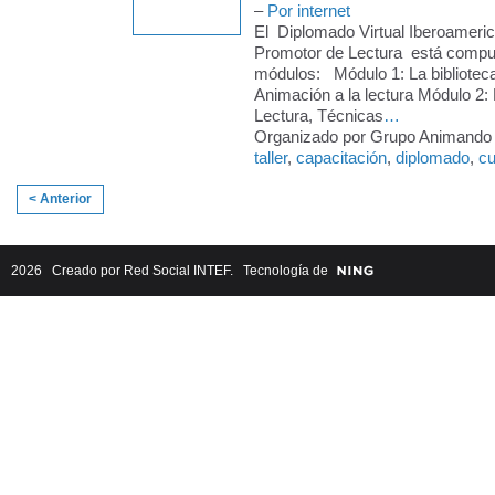
–
Por internet
El Diplomado Virtual Iberoamer
Promotor de Lectura está compu
módulos: Módulo 1: La biblioteca
Animación a la lectura Módulo 2:
Lectura, Técnicas
…
Organizado por Grupo Animando a
taller
,
capacitación
,
diplomado
,
cu
< Anterior
2026 Creado por
Red Social INTEF
. Tecnología de