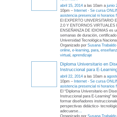
abril 15, 2014
a las 10am a
junio 
10pm –
Internet - Se cursa ONLI
asistencia presencial ni horarios f
El EXPERTO UNVERSITARIO 
2.0 Y ENTORNOS VIRTUALES 
ENSEÑANZA DE IDIOMAS es un 
semanas de duración, certificado 
Universidad Tecnológica Nacional 
Organizado por
Susana Trabaldo
online
,
e-learning
,
para
,
enseñan
virtual
,
aprendizaje
Diploma Universitario en Dis
Instruccional para E-Learnin
abril 22, 2014
a las 10am a
agost
10pm –
Internet - Se cursa ONLI
asistencia presencial ni horarios f
El “Diploma Universitario en Dise
Instruccional para E-Learning” tie
formar diseñadores instruccional
perspectivas didáctico- tecnológi
adecuarse
…
Organizado por
Susana Trabaldo