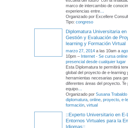
escuela del futuro" con la finalida
marco de intercambio de conocim
experiencias entre
…
Organizado por Excellere Consult
Tipo:
congreso
Diplomatura Universitaria en
Gestión y Evaluación de Pro
learning y Formación Virtual
marzo 27, 2014
a las 10am a
ago
10pm –
Internet - Se cursa online
presencial desde cualquier lugar
Esta Diplomatura te permitirá ten
global del proyecto de e-learning 
herramientas necesarias para ges
diferentes áreas del proyecto. Te p
equipo
…
Organizado por
Susana Trabaldo
diplomatura
,
online
,
proyecto
,
e-l
formación
,
virtual
::Experto Universitario en E-
Entornos Virtuales para la 
Idiomas::