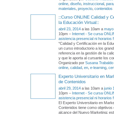
online
,
diseño
,
instruccional
,
para
materiales
,
proyecto
,
contenidos
::Curso ONLINE Calidad y Cer
la Educación Virtual::
abril 23, 2014
a las 10am a
mayo 
10pm –
Internet - Se cursa ONLI
asistencia presencial ni horarios f
“Calidad y Certificación en la Edu
un curso introductorio a los gran
referencia en la gestión de la cal
y que le aporta al cursante los c
Organizado por
Susana Trabaldo
online
,
calidad
,
en
,
e-learning
,
cer
Experto Universitario en Mark
de Contenidos
abril 29, 2014
a las 10am a
junio 
10pm –
Internet - Se cursa ONLI
asistencia presencial ni horarios f
El Experto Universitario en Market
Contenidos tiene como objetivos
alcance del Nuevo Marketing; esta