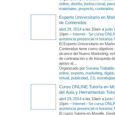
online
,
diseño
,
instruccional
,
para
materiales
,
proyecto
,
contenidos
Experto Universitario en Mark
de Contenidos
abril 29, 2014
a las 10am a
junio 
10pm –
Internet - Se cursa ONLI
asistencia presencial ni horarios f
El Experto Universitario en Market
Contenidos tiene como objetivos
alcance del Nuevo Marketing; esta
de contratación o de búsqueda de
apoyo al
…
Organizado por
Susana Trabaldo
online
,
experto
,
marketing
,
digital
virtual
,
publicidad
,
2.0
,
estrategia
Curso ONLINE Tutoría en Mo
del Aula y Herramientas Tuto
abril 29, 2014
a las 10am a
junio 
10pm –
Internet - Se cursa ONLI
asistencia presencial ni horarios f
El curso Tutoría en Moodle. Gesti