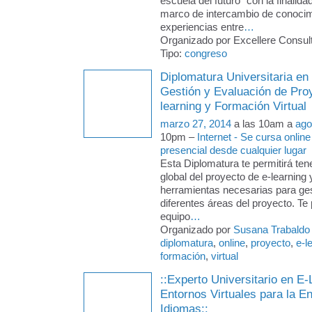
escuela del futuro" con la finalida
marco de intercambio de conocim
experiencias entre
…
Organizado por Excellere Consult
Tipo:
congreso
Diplomatura Universitaria en
Gestión y Evaluación de Pro
learning y Formación Virtual
marzo 27, 2014
a las 10am a
ago
10pm –
Internet - Se cursa online
presencial desde cualquier lugar
Esta Diplomatura te permitirá ten
global del proyecto de e-learning 
herramientas necesarias para ges
diferentes áreas del proyecto. Te p
equipo
…
Organizado por
Susana Trabaldo
diplomatura
,
online
,
proyecto
,
e-l
formación
,
virtual
::Experto Universitario en E-
Entornos Virtuales para la 
Idiomas::