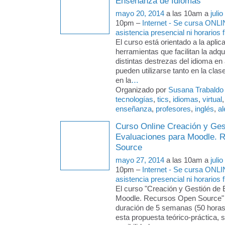
Enseñanza de Idiomas"
mayo 20, 2014
a las 10am a
juli
10pm –
Internet - Se cursa ONLI
asistencia presencial ni horarios f
El curso está orientado a la aplic
herramientas que facilitan la adqu
distintas destrezas del idioma en
pueden utilizarse tanto en la cla
en la
…
Organizado por
Susana Trabaldo
tecnologías
,
tics
,
idiomas
,
virtual
enseñanza
,
profesores
,
inglés
,
a
Curso Online Creación y Ges
Evaluaciones para Moodle. 
Source
mayo 27, 2014
a las 10am a
juli
10pm –
Internet - Se cursa ONLI
asistencia presencial ni horarios f
El curso "Creación y Gestión de
Moodle. Recursos Open Source" 
duración de 5 semanas (50 horas
esta propuesta teórico-práctica, s