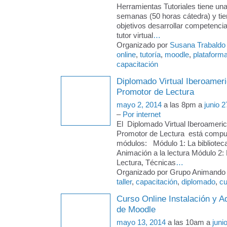
Herramientas Tutoriales tiene un
semanas (50 horas cátedra) y ti
objetivos desarrollar competencia
tutor virtual
…
Organizado por
Susana Trabaldo
online
,
tutoría
,
moodle
,
plataform
capacitación
Diplomado Virtual Iberoame
Promotor de Lectura
mayo 2, 2014
a las 8pm a
junio 2
–
Por internet
El Diplomado Virtual Iberoamer
Promotor de Lectura está compu
módulos: Módulo 1: La biblioteca
Animación a la lectura Módulo 2:
Lectura, Técnicas
…
Organizado por Grupo Animando a
taller
,
capacitación
,
diplomado
,
cu
Curso Online Instalación y A
de Moodle
mayo 13, 2014
a las 10am a
juni