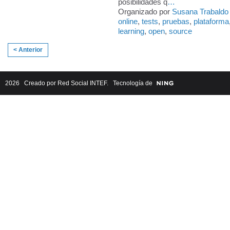
posibilidades q
…
Organizado por
Susana Trabaldo
online
,
tests
,
pruebas
,
plataforma
learning
,
open
,
source
< Anterior
2026 Creado por
Red Social INTEF
. Tecnología de