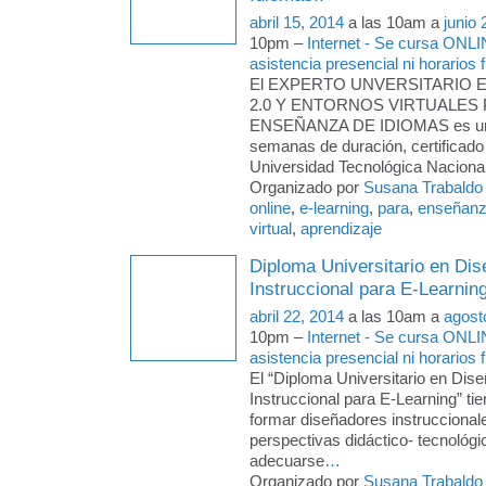
abril 15, 2014
a las 10am a
junio 
10pm –
Internet - Se cursa ONLI
asistencia presencial ni horarios f
El EXPERTO UNVERSITARIO 
2.0 Y ENTORNOS VIRTUALES 
ENSEÑANZA DE IDIOMAS es un 
semanas de duración, certificado 
Universidad Tecnológica Nacional 
Organizado por
Susana Trabaldo
online
,
e-learning
,
para
,
enseñan
virtual
,
aprendizaje
Diploma Universitario en Dis
Instruccional para E-Learnin
abril 22, 2014
a las 10am a
agost
10pm –
Internet - Se cursa ONLI
asistencia presencial ni horarios f
El “Diploma Universitario en Dise
Instruccional para E-Learning” tie
formar diseñadores instruccional
perspectivas didáctico- tecnológi
adecuarse
…
Organizado por
Susana Trabaldo