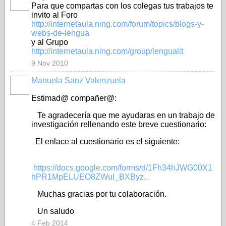
Para que compartas con los colegas tus trabajos te
invito al Foro
http://internetaula.ning.com/forum/topics/blogs-y-
webs-de-lengua
y al Grupo
http://internetaula.ning.com/group/lengualit
9 Nov 2010
Manuela Sanz Valenzuela
Estimad@ compañer@:
Te agradecería que me ayudaras en un trabajo de
investigación rellenando este breve cuestionario:
El enlace al cuestionario es el siguiente:
https://docs.google.com/forms/d/1Fh34hJWG00X1
hPR1MpELUEO8ZWul_BXByz...
Muchas gracias por tu colaboración.
Un saludo
4 Feb 2014