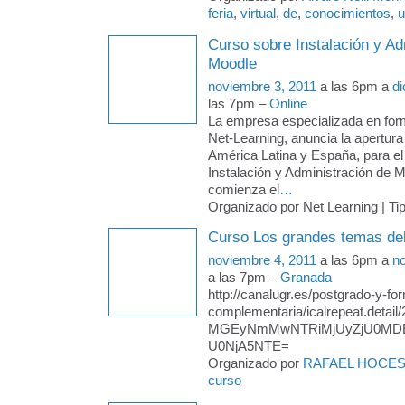
feria
,
virtual
,
de
,
conocimientos
,
u
Curso sobre Instalación y Ad
Moodle
noviembre 3, 2011
a las 6pm a
di
las 7pm –
Online
La empresa especializada en form
Net-Learning, anuncia la apertura
América Latina y España, para el
Instalación y Administración de 
comienza el
…
Organizado por Net Learning | Ti
Curso Los grandes temas de
noviembre 4, 2011
a las 6pm a
n
a las 7pm –
Granada
http://canalugr.es/postgrado-y-fo
complementaria/icalrepeat.detail/
MGEyNmMwNTRiMjUyZjU0MD
U0NjA5NTE=
Organizado por
RAFAEL HOCE
curso