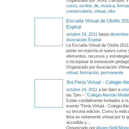
Organizado por SLKE Campus Virt
curso
,
on-line
,
de
,
música
,
forma
conservatorio
,
virtual
,
slke
Escuela Virtual de Otoño 201
Espiral
octubre 24, 2011
hasta
diciembre
Asociación Espiral
La Escuela Virtual de Otoño 2011
poner en marcha el nuevo curso 
elementos, recursos y estrategias
e incorporar la innovación pedagó
Organizado por Asociación Virtual
virtual
,
formación
,
permanente
3ra Feria Virtual - Colegio A
octubre 24, 2011
a las 6am a
nov
las 7pm –
"Colegio Alemán Medellí
Están cordialmente invitados a n
evento "Feria Virtual - Colegio A
su tercera edición. Como lo indic
feria es netamente virtual por lo 
accedida y
…
Organizado por
Alvaro Neill Mon