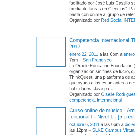
facilitado por José Luis Castillo 
mediante tareas en Ciencias". Par
basta con unirse al grupo de refere
Organizado por
Red Social INTE
Competencia Internacional T
2012
enero 22, 2011
a las 6pm a
enero
7pm –
San Francisco
La Oracle Education Foundation 
organización sin fines de lucro, q
ThinkQuest, una plataforma de ap
que ayuda a los estudiantes a des
habilidades clave pa
…
Organizado por
Giselle Rodrigue
competencia
,
internacional
Curso online de música - Arm
funcional I - Nivel 1 - [5 crédi
octubre 6, 2011
a las 6pm a
dici
las 12pm –
SLKE Campus Virtua