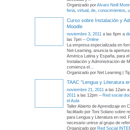
Organizado por
Alvaro Neill Mon
feria
,
virtual
,
de
,
conocimientos
,
u
Curso sobre Instalación y Ad
Moodle
noviembre 3, 2011
a las 6pm a
di
las 7pm –
Online
La empresa especializada en form
Net-Learning, anuncia la apertura
América Latina y España, para el
Instalación y Administración de 
comienza el
…
Organizado por Net Learning | Ti
TAAC "Lengua y Literatura en
noviembre 21, 2011
a las 12am 
2011
a las 12pm –
Red social doc
el Aula
Taller Abierto de Aprendizaje en 
facilitado por Toni Solano sobre 
para Lengua y Literatura en red. P
necesario unirse al grupo de refer
Organizado por
Red Social INTE