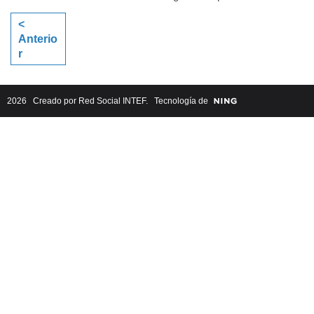
<
Anterio
r
2026 Creado por
Red Social INTEF
. Tecnología de