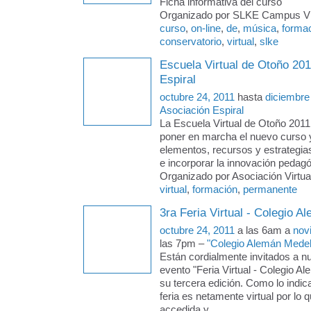
Ficha informativa del curso
Organizado por SLKE Campus Virt
curso
,
on-line
,
de
,
música
,
forma
conservatorio
,
virtual
,
slke
Escuela Virtual de Otoño 201
Espiral
octubre 24, 2011
hasta
diciembre
Asociación Espiral
La Escuela Virtual de Otoño 2011
poner en marcha el nuevo curso 
elementos, recursos y estrategias
e incorporar la innovación pedagó
Organizado por Asociación Virtual
virtual
,
formación
,
permanente
3ra Feria Virtual - Colegio A
octubre 24, 2011
a las 6am a
nov
las 7pm –
"Colegio Alemán Medellí
Están cordialmente invitados a n
evento "Feria Virtual - Colegio A
su tercera edición. Como lo indic
feria es netamente virtual por lo 
accedida y
…