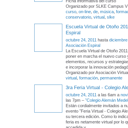
Ficha informativa del curso
Organizado por SLKE Campus Virt
curso
,
on-line
,
de
,
música
,
forma
conservatorio
,
virtual
,
slke
Escuela Virtual de Otoño 201
Espiral
octubre 24, 2011
hasta
diciembre
Asociación Espiral
La Escuela Virtual de Otoño 2011
poner en marcha el nuevo curso 
elementos, recursos y estrategias
e incorporar la innovación pedagó
Organizado por Asociación Virtual
virtual
,
formación
,
permanente
3ra Feria Virtual - Colegio A
octubre 24, 2011
a las 6am a
nov
las 7pm –
"Colegio Alemán Medellí
Están cordialmente invitados a n
evento "Feria Virtual - Colegio A
su tercera edición. Como lo indic
feria es netamente virtual por lo 
accedida y
…