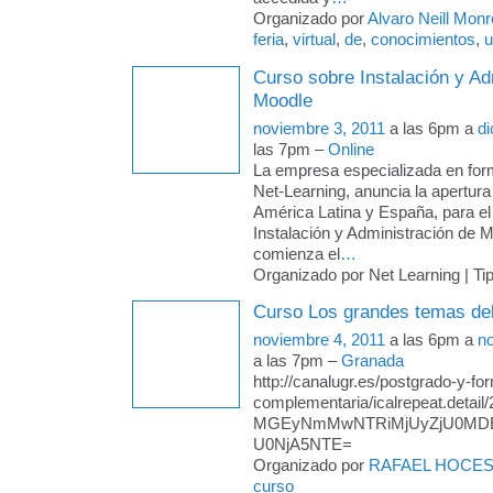
Organizado por
Alvaro Neill Mon
feria
,
virtual
,
de
,
conocimientos
,
u
Curso sobre Instalación y Ad
Moodle
noviembre 3, 2011
a las 6pm a
di
las 7pm –
Online
La empresa especializada en form
Net-Learning, anuncia la apertura
América Latina y España, para el
Instalación y Administración de 
comienza el
…
Organizado por Net Learning | Ti
Curso Los grandes temas de
noviembre 4, 2011
a las 6pm a
n
a las 7pm –
Granada
http://canalugr.es/postgrado-y-fo
complementaria/icalrepeat.detail/
MGEyNmMwNTRiMjUyZjU0MD
U0NjA5NTE=
Organizado por
RAFAEL HOCE
curso