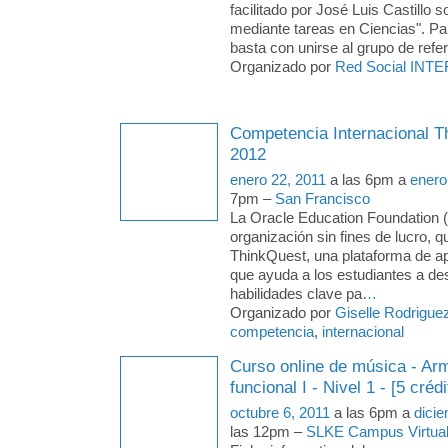
facilitado por José Luis Castillo 
mediante tareas en Ciencias". Par
basta con unirse al grupo de refere
Organizado por
Red Social INTE
Competencia Internacional T
2012
enero 22, 2011
a las 6pm a
enero
7pm –
San Francisco
La Oracle Education Foundation 
organización sin fines de lucro, q
ThinkQuest, una plataforma de ap
que ayuda a los estudiantes a des
habilidades clave pa
…
Organizado por
Giselle Rodrigue
competencia
,
internacional
Curso online de música - Arm
funcional I - Nivel 1 - [5 crédi
octubre 6, 2011
a las 6pm a
dici
las 12pm –
SLKE Campus Virtua