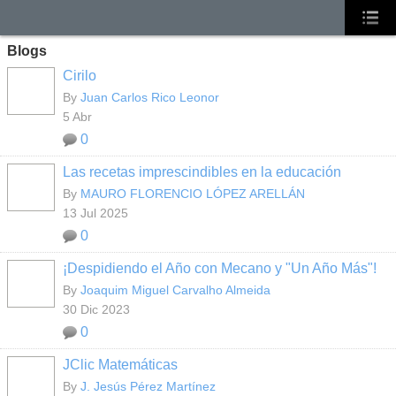
Blogs
Cirilo
By
Juan Carlos Rico Leonor
5 Abr
0
Las recetas imprescindibles en la educación
By
MAURO FLORENCIO LÓPEZ ARELLÁN
13 Jul 2025
0
¡Despidiendo el Año con Mecano y "Un Año Más"!
By
Joaquim Miguel Carvalho Almeida
30 Dic 2023
0
JClic Matemáticas
By
J. Jesús Pérez Martínez