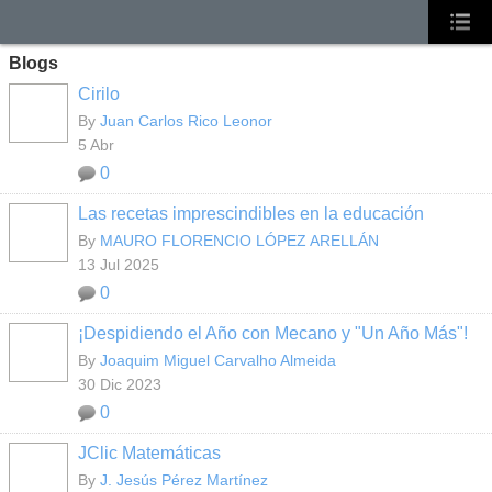
Blogs
Cirilo
By
Juan Carlos Rico Leonor
5 Abr
0
Las recetas imprescindibles en la educación
By
MAURO FLORENCIO LÓPEZ ARELLÁN
13 Jul 2025
0
¡Despidiendo el Año con Mecano y "Un Año Más"!
By
Joaquim Miguel Carvalho Almeida
30 Dic 2023
0
JClic Matemáticas
By
J. Jesús Pérez Martínez