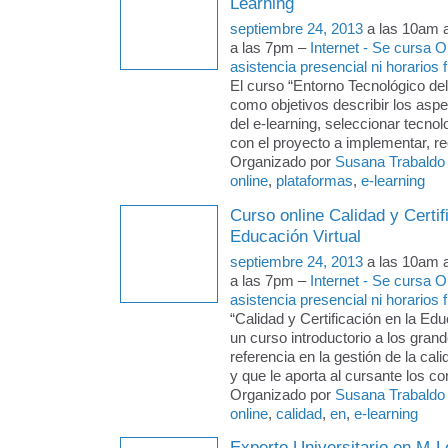
Learning
septiembre 24, 2013
a las 10am 
a las 7pm –
Internet - Se cursa 
asistencia presencial ni horarios f
El curso “Entorno Tecnológico del
como objetivos describir los asp
del e-learning, seleccionar tecno
con el proyecto a implementar, r
Organizado por
Susana Trabaldo
online
,
plataformas
,
e-learning
Curso online Calidad y Certif
Educación Virtual
septiembre 24, 2013
a las 10am 
a las 7pm –
Internet - Se cursa 
asistencia presencial ni horarios f
“Calidad y Certificación en la Edu
un curso introductorio a los gran
referencia en la gestión de la cal
y que le aporta al cursante los c
Organizado por
Susana Trabaldo
online
,
calidad
,
en
,
e-learning
Experto Universitario en M-L