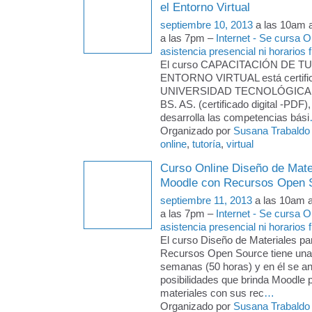
el Entorno Virtual
septiembre 10, 2013
a las 10am 
a las 7pm –
Internet - Se cursa 
asistencia presencial ni horarios f
El curso CAPACITACIÓN DE T
ENTORNO VIRTUAL está certific
UNIVERSIDAD TECNOLÓGICA
BS. AS. (certificado digital -PDF)
desarrolla las competencias bási
Organizado por
Susana Trabaldo
online
,
tutoría
,
virtual
Curso Online Diseño de Mate
Moodle con Recursos Open 
septiembre 11, 2013
a las 10am 
a las 7pm –
Internet - Se cursa 
asistencia presencial ni horarios f
El curso Diseño de Materiales p
Recursos Open Source tiene una
semanas (50 horas) y en él se an
posibilidades que brinda Moodle 
materiales con sus rec
…
Organizado por
Susana Trabaldo