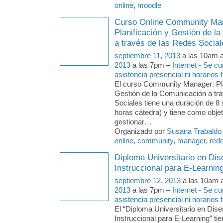
online
,
moodle
Curso Online Community Ma
Planificación y Gestión de l
a través de las Redes Social
septiembre 11, 2013
a las 10am 
2013
a las 7pm –
Internet - Se c
asistencia presencial ni horarios f
El curso Community Manager: Pla
Gestión de la Comunicación a tr
Sociales tiene una duración de 
horas cátedra) y tiene como objeti
gestionar
…
Organizado por
Susana Trabaldo
online
,
community
,
manager
,
red
Diploma Universitario en Dis
Instruccional para E-Learnin
septiembre 12, 2013
a las 10am 
2013
a las 7pm –
Internet - Se c
asistencia presencial ni horarios f
El “Diploma Universitario en Dise
Instruccional para E-Learning” tie