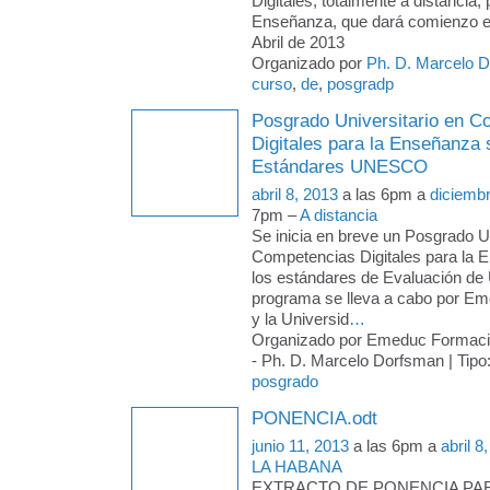
Digitales, totalmente a distancia, 
Enseñanza, que dará comienzo e
Abril de 2013
Organizado por
Ph. D. Marcelo 
curso
,
de
,
posgradp
Posgrado Universitario en C
Digitales para la Enseñanza
Estándares UNESCO
abril 8, 2013
a las 6pm a
diciemb
7pm –
A distancia
Se inicia en breve un Posgrado Un
Competencias Digitales para la 
los estándares de Evaluación d
programa se lleva a cabo por E
y la Universid
…
Organizado por Emeduc Formac
- Ph. D. Marcelo Dorfsman | Tipo
posgrado
PONENCIA.odt
junio 11, 2013
a las 6pm a
abril 8
LA HABANA
EXTRACTO DE PONENCIA PARA