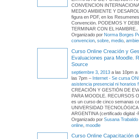
CONVENCION INTERNACION
MEDIO AMBIENTE Y DESAROLLO
figura en PDF, en los Resumenes
Convención. PODEMOS Y DE
TERMINAR CON EL HAMBRE..
Organizado por
Norma Borges P
convencion
,
sobre
,
medio
,
ambien
Curso Online Creación y Ges
Evaluaciones para Moodle. 
Source
septiembre 3, 2013
a las 10pm a
las 7pm –
Internet - Se cursa ON
asistencia presencial ni horarios f
CREACIÓN Y GESTIÓN DE E
PARA MOODLE. RECURSOS 
es un curso de cinco semanas cer
UNIVERSIDAD TECNOLÓGICA
ARGENTINA (certificado digital 
Organizado por
Susana Trabaldo
online
,
moodle
Curso Online Capacitación d