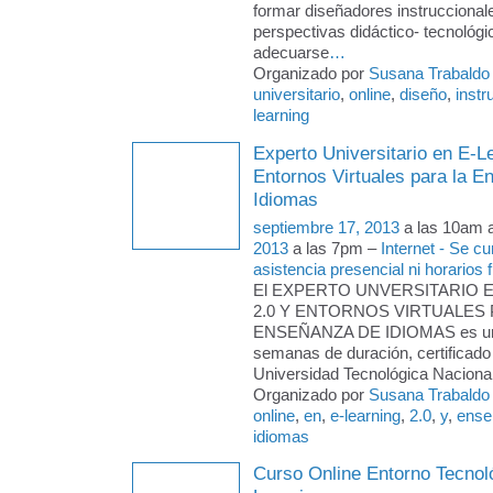
formar diseñadores instruccional
perspectivas didáctico- tecnológi
adecuarse
…
Organizado por
Susana Trabaldo
universitario
,
online
,
diseño
,
instr
learning
Experto Universitario en E-L
Entornos Virtuales para la 
Idiomas
septiembre 17, 2013
a las 10am 
2013
a las 7pm –
Internet - Se c
asistencia presencial ni horarios f
El EXPERTO UNVERSITARIO 
2.0 Y ENTORNOS VIRTUALES 
ENSEÑANZA DE IDIOMAS es un 
semanas de duración, certificado 
Universidad Tecnológica Naciona
Organizado por
Susana Trabaldo
online
,
en
,
e-learning
,
2.0
,
y
,
ense
idiomas
Curso Online Entorno Tecnoló