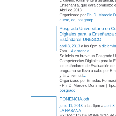
Digitales, totalmente a distancia, 
Enseñanza, que dará comienzo e
Abril de 2013
Organizado por
Ph. D. Marcelo 
curso
,
de
,
posgradp
Posgrado Universitario en C
Digitales para la Enseñanza
Estándares UNESCO
abril 8, 2013
a las 6pm a
diciemb
7pm –
A distancia
Se inicia en breve un Posgrado Un
Competencias Digitales para la 
los estándares de Evaluación d
programa se lleva a cabo por E
y la Universid
…
Organizado por Emeduc Formac
- Ph. D. Marcelo Dorfsman | Tipo
posgrado
PONENCIA.odt
junio 11, 2013
a las 6pm a
abril 8
LA HABANA
EXTRACTO DE PONENCIA PARA