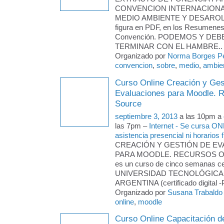
CONVENCION INTERNACION
MEDIO AMBIENTE Y DESAROLLO
figura en PDF, en los Resumenes
Convención. PODEMOS Y DE
TERMINAR CON EL HAMBRE..
Organizado por
Norma Borges P
convencion
,
sobre
,
medio
,
ambien
Curso Online Creación y Ges
Evaluaciones para Moodle. 
Source
septiembre 3, 2013
a las 10pm a
las 7pm –
Internet - Se cursa ON
asistencia presencial ni horarios f
CREACIÓN Y GESTIÓN DE E
PARA MOODLE. RECURSOS 
es un curso de cinco semanas cer
UNIVERSIDAD TECNOLÓGICA
ARGENTINA (certificado digital 
Organizado por
Susana Trabaldo
online
,
moodle
Curso Online Capacitación d