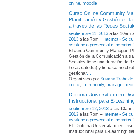
online
,
moodle
Curso Online Community Ma
Planificación y Gestión de l
a través de las Redes Social
septiembre 11, 2013
a las 10am 
2013
a las 7pm –
Internet - Se c
asistencia presencial ni horarios f
El curso Community Manager: Pla
Gestión de la Comunicación a tr
Sociales tiene una duración de 
horas cátedra) y tiene como objeti
gestionar
…
Organizado por
Susana Trabaldo
online
,
community
,
manager
,
red
Diploma Universitario en Dis
Instruccional para E-Learnin
septiembre 12, 2013
a las 10am 
2013
a las 7pm –
Internet - Se c
asistencia presencial ni horarios f
El “Diploma Universitario en Dise
Instruccional para E-Learning” tie