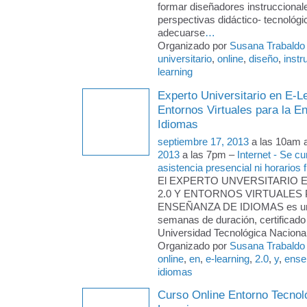
formar diseñadores instruccional
perspectivas didáctico- tecnológi
adecuarse
…
Organizado por
Susana Trabaldo
universitario
,
online
,
diseño
,
instr
learning
Experto Universitario en E-L
Entornos Virtuales para la 
Idiomas
septiembre 17, 2013
a las 10am 
2013
a las 7pm –
Internet - Se c
asistencia presencial ni horarios f
El EXPERTO UNVERSITARIO 
2.0 Y ENTORNOS VIRTUALES 
ENSEÑANZA DE IDIOMAS es un 
semanas de duración, certificado 
Universidad Tecnológica Naciona
Organizado por
Susana Trabaldo
online
,
en
,
e-learning
,
2.0
,
y
,
ense
idiomas
Curso Online Entorno Tecnoló