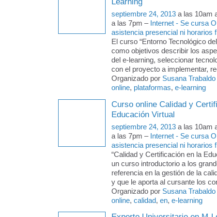
Learning
septiembre 24, 2013
a las 10am 
a las 7pm –
Internet - Se cursa 
asistencia presencial ni horarios f
El curso “Entorno Tecnológico del
como objetivos describir los asp
del e-learning, seleccionar tecno
con el proyecto a implementar, r
Organizado por
Susana Trabaldo
online
,
plataformas
,
e-learning
Curso online Calidad y Certif
Educación Virtual
septiembre 24, 2013
a las 10am 
a las 7pm –
Internet - Se cursa 
asistencia presencial ni horarios f
“Calidad y Certificación en la Edu
un curso introductorio a los gran
referencia en la gestión de la cal
y que le aporta al cursante los c
Organizado por
Susana Trabaldo
online
,
calidad
,
en
,
e-learning
Experto Universitario en M-L