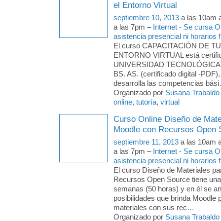
el Entorno Virtual
septiembre 10, 2013
a las 10am 
a las 7pm –
Internet - Se cursa 
asistencia presencial ni horarios f
El curso CAPACITACIÓN DE T
ENTORNO VIRTUAL está certific
UNIVERSIDAD TECNOLÓGICA
BS. AS. (certificado digital -PDF)
desarrolla las competencias bási
Organizado por
Susana Trabaldo
online
,
tutoría
,
virtual
Curso Online Diseño de Mate
Moodle con Recursos Open 
septiembre 11, 2013
a las 10am 
a las 7pm –
Internet - Se cursa 
asistencia presencial ni horarios f
El curso Diseño de Materiales p
Recursos Open Source tiene una
semanas (50 horas) y en él se an
posibilidades que brinda Moodle 
materiales con sus rec
…
Organizado por
Susana Trabaldo